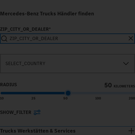
Mercedes-Benz Trucks Händler finden
ZIP_CITY_OR_DEALER*
SEARCH_IN_IMMEDIATE_VICINITY
SELECT_COUNTRY
50
RADIUS
KILOMETERS
10
25
50
100
200
SHOW_FILTER
Terms of use
© 1987–2026 HERE, Navteq, PSMA, Canada
Trucks Werkstätten & Services