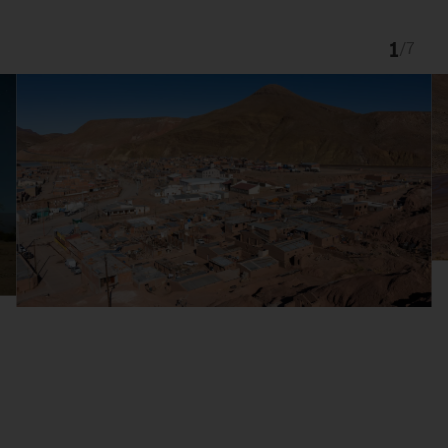
1
/
7