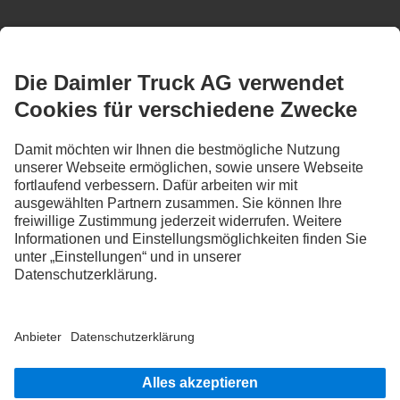
BLEIB IN KONTAKT.
Entdecke Mercedes-Benz Trucks auf unseren digitalen
Kanälen.
FOLLOW THE ROADSTARS.
Tausche jetzt Erfahrungen mit anderen Truckerinnen und
Truckern aus.