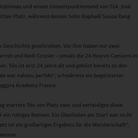
Robineau und einem Gesamtpunktestand von 514. José
ritten Platz, während dessen Sohn Raphaël Sousa Rang
k Geschichte geschrieben. Vor ihm haben nur zwei
arrish und Noël Crozier – jemals die 24 Heures Camions in
. Téo ist erst 24 Jahre alt und gehört bereits zu den
e war nahezu perfekt“, schwärmte ein begeisterter
Buggyra Academy France.
startete Téo von Platz zwei und verteidigte diese
war ein ruhiges Rennen. Ein Überholen am Start war nicht
atz ist ein großartiges Ergebnis für die Meisterschaft“,
anzose.