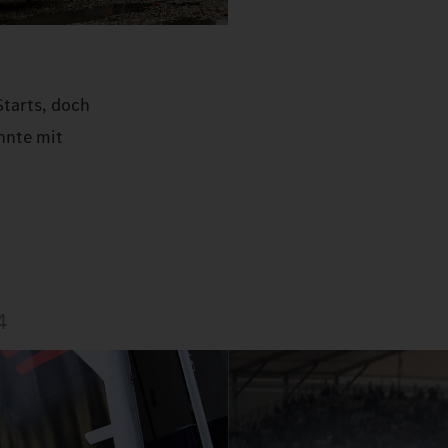
Starts, doch
onnte mit
4