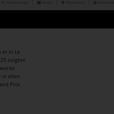
My TruckPoint Login
Kontakt
Händlersuche
Deutschland
 er in Le
025 zeigten
 wurde
 in allen
and Prix.