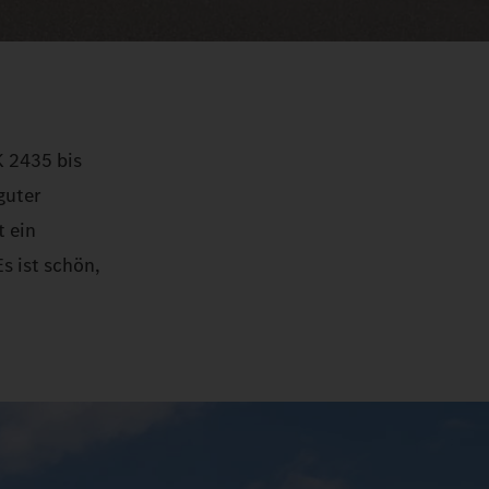
K 2435 bis
guter
t ein
s ist schön,