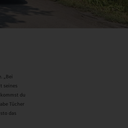
. „Bei
t seines
, kommst du
habe Tücher
isto das