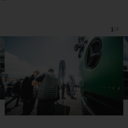
1
/
8