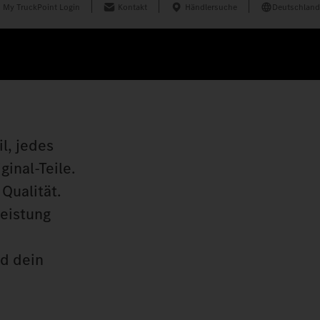
My TruckPoint Login
Kontakt
Händlersuche
Deutschland
l, jedes
inal‑Teile.
Qualität.
leistung
nd dein