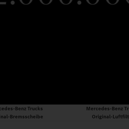
cedes‑Benz Trucks
Mercedes‑Benz Tr
inal‑Bremsscheibe
Original‑Luftfil