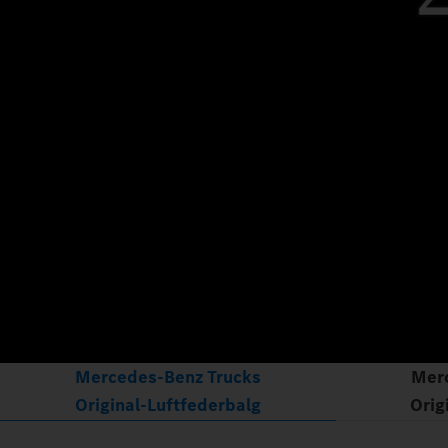
Mercedes‑Benz Trucks
Mer
Original‑Luftfederbalg
Orig