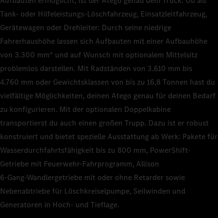
Aufbauten ermöglicht, ist der Atego genau dein Truck. Ob als
Tank- oder Hilfeleistungs-Löschfahrzeug, Einsatzleitfahrzeug,
Gerätewagen oder Drehleiter: Durch seine niedrige
Fahrerhaushöhe lassen sich Aufbauten mit einer Aufbauhöhe
von 3.300 mm* und auf Wunsch mit optionalem Mittelsitz
problemlos darstellen. Mit Radständen von 3.610 mm bis
4.760 mm oder Gewichtsklassen von bis zu 16,8 Tonnen hast du
vielfältige Möglichkeiten, deinen Atego genau für deinen Bedarf
zu konfigurieren. Mit der optionalen Doppelkabine
transportierst du auch einen großen Trupp. Dazu ist er robust
konstruiert und bietet spezielle Ausstattung ab Werk: Pakete für
Wasserdurchfahrtsfähigkeit bis zu 800 mm, PowerShift-
Getriebe mit Feuerwehr-Fahrprogramm, Allison
6‑Gang‑Wandlergetriebe mit oder ohne Retarder sowie
Nebenabtriebe für Löschkreiselpumpe, Seilwinden und
Generatoren in Hoch- und Tieflage.