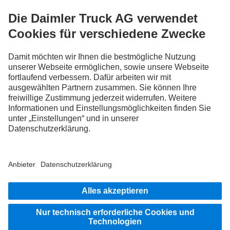
tatsächlichen Zustand der Originalfahrzeuge wieder. Das Aussehen der
Originalfahrzeuge kann von diesen Abbildungen abweichen. Änderungen sind
vorbehalten. Die Abbildungen und Texte können ebenso Typen,
Betreuungsleistungen, Services und Produkte enthalten, die in einzelnen Ländern
nicht angeboten werden.
Als international tätiges Unternehmen zählen Chancengleichheit, Vielfalt, Offenheit
und Respekt zu den Grundüberzeugungen der Daimler Truck AG. Dies zeigen wir in
der Art und Weise, wie wir denken, handeln und kommunizieren. Grundsätzlich
schließen alle gewählten Begriffe selbstverständlich alle Geschlechter und
Identitäten ein.
BLEIB IN KONTAKT.
Entdecke Mercedes-Benz Trucks auf unseren digitalen
Kanälen.