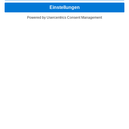
FOLLOW THE ROADSTARS.
Tausche jetzt Erfahrungen mit anderen Truckerinnen und
Truckern aus.
Steig ein
Anbieter
Datenschutz