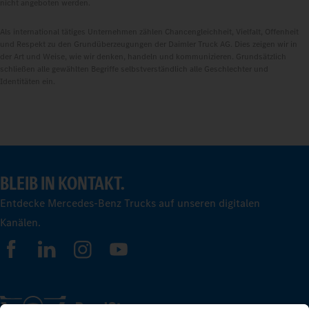
nicht angeboten werden.
Als international tätiges Unternehmen zählen Chancengleichheit, Vielfalt, Offenheit
und Respekt zu den Grundüberzeugungen der Daimler Truck AG. Dies zeigen wir in
der Art und Weise, wie wir denken, handeln und kommunizieren. Grundsätzlich
schließen alle gewählten Begriffe selbstverständlich alle Geschlechter und
Identitäten ein.
BLEIB IN KONTAKT.
Entdecke Mercedes-Benz Trucks auf unseren digitalen
Kanälen.