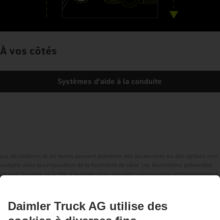
À vos côtés
Systèmes d'aide à la conduite
Les illustrations et les textes peuvent présenter des accessoires ou des options non
compris dans la composition de la fourniture de série. Les illustrations présentées
ne sont fournies qu'à titre d'exemple et ne sauraient correspondre obligatoirement à
l'état réel des véhicules d'origine. L'apparence des véhicules d'origine peut différer
de ces illustrations. Sous réserve de modifications. Les illustrations et les textes
peuvent également contenir des modèles, des prestations d'assistance, des services
et des produits qui ne sont pas proposés dans certains pays.