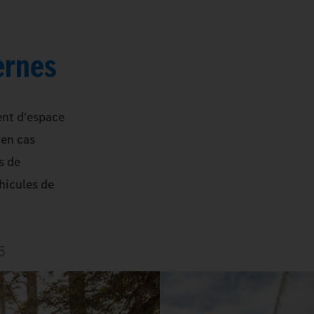
ernes
ent d'espace
 en cas
s de
hicules de
5