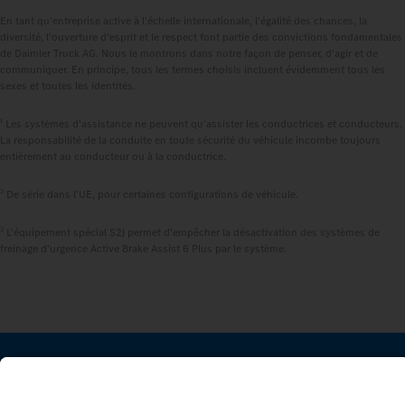
En tant qu'entreprise active à l'échelle internationale, l'égalité des chances, la
diversité, l'ouverture d'esprit et le respect font partie des convictions fondamentales
de Daimler Truck AG. Nous le montrons dans notre façon de penser, d'agir et de
communiquer. En principe, tous les termes choisis incluent évidemment tous les
sexes et toutes les identités.
1
Les systèmes d'assistance ne peuvent qu'assister les conductrices et conducteurs.
La responsabilité de la conduite en toute sécurité du véhicule incombe toujours
entièrement au conducteur ou à la conductrice.
2
De série dans l'UE, pour certaines configurations de véhicule.
3
L'équipement spécial S2J permet d'empêcher la désactivation des systèmes de
freinage d'urgence Active Brake Assist 6 Plus par le système.
RESTEZ EN CONTACT.