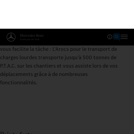
Arocs jusqu'à 500 tonnes
Lorsque les choses deviennent difficiles, ce camion
vous facilite la tâche : L'Arocs pour le transport de
charges lourdes transporte jusqu'à 500 tonnes de
P.T.A.C. sur les chantiers et vous assiste lors de vos
déplacements grâce à de nombreuses
fonctionnalités.