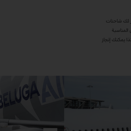
ر لك شاحنات
ين المناسبة
لجناح. وهكذا يمكنك إنجاز