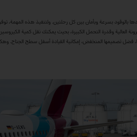
ها بالوقود بسرعة وبأمان بين كل رحلتين. ولتنفيذ هذه المهمة، توف
شاحنتها بالمرونة العالية وقدرة التحمل الكبيرة، بحيث يمكنك نقل كمية الكيروس
للمطار عبر المدرج دون عناء. علاوة على ذلك تتيح لك شاحنة Econic، فضل تصميمها المنخفض، إمكانية القيادة أسفل سطح ا