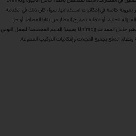
بالنسبة إلى الجوانب المتنوعة للتشغيل في المطارات، فإنك ستحصل باقتناء حامل الأجهزة Unimog
 بمرونة خاصة في إمكانيات استخدامها. سواء كان ذلك في الخدمة
ة إزالة الجليد، أو تنظيف مدرج المطار من بقايا المطاط، أو جز
العشب في المساحات الخضراء: يُعتبر حامل المعدات Unimog وسيلة الدعم المخصصة للعمل اليومي
 ونظام الدفع بجميع العجلات وإمكانيات التركيب المتنوعة.