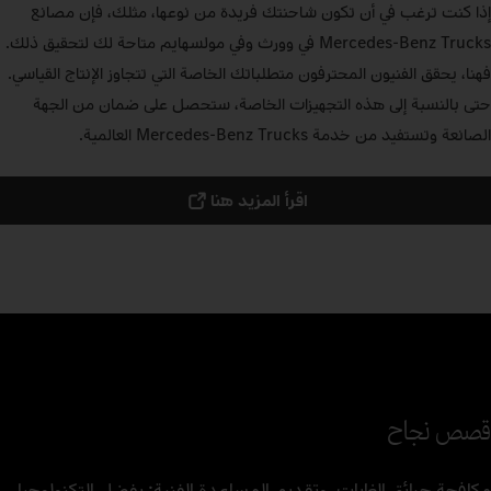
إذا كنت ترغب في أن تكون شاحنتك فريدة من نوعها، مثلك، فإن مصانع
Mercedes‑Benz Trucks في وورث وفي مولسهايم متاحة لك لتحقيق ذلك.
فهنا، يحقق الفنيون المحترفون متطلباتك الخاصة التي تتجاوز الإنتاج القياسي.
حتى بالنسبة إلى هذه التجهيزات الخاصة، ستحصل على ضمان من الجهة
الصانعة وتستفيد من خدمة Mercedes‑Benz Trucks العالمية.
اقرأ المزيد هنا
قصص نجاح
مكافحة حرائق الغابات، وتقديم المساعدة الفنية: بفضل التكنولوجيا