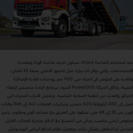
عند استخدام الشاحنة Arocs، سيكون لديك شاحنة قوية ومتعددة
الاستخدامات، والتي توفر لك مزايا، مثل المحور الأمامي بسعة 10 أطنان،
والقدرة على الخوض في المياه حتى 900 مم، ووحدات القدرة الإضافية
المتينة، وناقل الحركة PowerShift المزود ببرنامج قيادة مخصص لإطفاء
الحرائق والعديد من أنظمة السلامة القياسية. وبفضل قدرات المحرك التي
تصل إلى 460 كيلوواط/625 حصان، وتركيبات العجلات 4x2 إلى 8x8 وفئات
الوزن من 18 إلى 48 طن، ستقود على الطريق مع مساعد قوي ومقاوم، يتميز
بخلوص أرضي مناسب، ويأتي من المصنع مع الدفع بجميع العجلات القابل
للتبديل أو المشغل بشكلٍ دائم. وبفضل نظام الدفع الرباعي الهيدروليكي