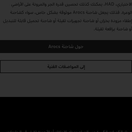
الاختياري، HAD، يمكنك كذلك تحسين قدرة الجر والمرونة على الأراضي
الوعرة. فذلك يجعل شاحنة Arocs موثوقة بشكل خاص، سواء كشاحنة
إطفاء مزودة بخزان أو شاحنة تجهيزات ثقيلة أو شاحنة تحميل قابلة للتبديل
أو شاحنة برافعة ثقيلة.
حول شاحنة Arocs
إلى المواصفات الفنية
سواء الكميات الكبيرة من المياه ومواد الإطفاء أو الأجهزة ثقيل في الحاويات