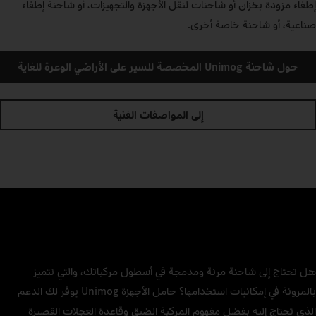
إطفاء مزودة بخزان أو شاحنات لنقل الأجهزة والتجهيزات، أو شاحنة إطفاء
صناعية، أو شاحنة خاصة أخرى.
حول شاحنة Unimog المخصصة للسير على الأراضي الوعرة للغاية
إلى المواصفات الفنية
هل تحتاج إلى شاحنة مرنة ومدمجة في أسطول مركباتك، والتي تتميز
بالمرونة في إمكانيات استخدامها؟ حامل الأجهزة Unimog يوفر لك الدعم
الذي تحتاج إليه بفضل مفهوم المركبة الضيق وقاعدة العجلات القصيرة