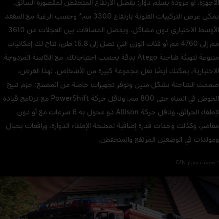
الأجهزة، أو مزودة بسلم دوّار: بفضل الارتفاع المنخفض لمقصورة السائق،
يمكن عرض التركيبات العلوية بارتفاع 3300 مم* وحسب الرغبة مع المقعد
الأوسط الاختياري دون مشاكل. وبفضل المسافات بين العجلات من 3610
مم إلى 4760 مم أو فئات الوزن التي تصل إلى 16.8 طن، تتاح لك إمكانيات
متنوعة لتهيئة شاحنة Atego بدقة بحسب احتياجاتك. مع الكابينة المزدوجة
الاختيارية، يمكنك أيضًا نقل مجموعة كبيرة من الأشخاص. لهذا الغرض،
صممت الشاحنة بشكل متين وتوفر تجهيزات خاصة من المصنع: حزم تتيح
الخوض في المياه حتى 800 مم، وناقل حركة PowerShift مع برنامج قيادة
لإطفاء الحرائق، وناقل حركة Allison ذو محول به 6 سرعات مع أو دون
مقاصر، وكذلك وحدات قدرة إضافية لمضخة الإطفاء الدوارة، ورافعات بحبال
ومولدات في الوضعين المرتفع والمنخفض.
* بحسب معيار DIN