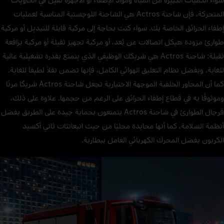
المتحركة، فإن شاحنة Actros هي الشاحنة اللوجستية المناسبة لعمليات
إطفاء الحرائق الخاصة بك. سواء كنت بحاجة إلى مركبة قابلة للتبديل أو مركبة
طوارئ مزودة هيكل اتصالات عن بُعد، أو مركبة تجهيز ثقيلة أو مركبة برافعة
ثقيلة: شاحنة Actros هي شريكك الوظيفي الذي يتمتع بقدرة تشغيلية عالية
للغاية. وبفضل نظام التعليق الهوائي الكامل، فإنها تضمن نقلاً لطيفاً للغاية.
كما أن المحاور الخلفية الموجهة الاختيارية تجعل شاحنة Actros شريكًا مرنًا
وموثوقًا به في قطاع إطفاء الحرائق على الرغم من حجمها. علاوة على ذلك،
فرجال الطوارئ في شاحنة Actros يتمتعون بحماية جيدة على الطريق بفضل
أنظمة السلامة، كما أنها محايدة محليًا من حيث انبعاتثات ثاني أكسيد
الكربون بفضل المحرك الكهربائي العامل ببطارية.