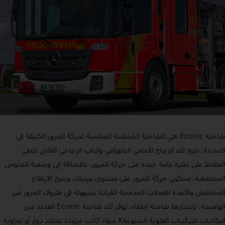
شاحنة Econic هي الشاحنة المُحسَّنة المناسبة لحركة المرور الكثيفة في
المدينة: يتيح لك الزجاج الأمامي البانورامي والباب الزجاجي القابل للطي
الحفاظ على نظرة عامة جيدة على حركة المرور. بالإضافة إلى وضعية الجلوس
المنخفضة، ستكون حركة المرور على مستوى عينيك. ويتيح الارتفاع
المنخفض وقاعدة العجلات المدمجة القيادة بسهولة في ظروف المرور غير
الواضحة. باعتبارها شاحنة إطفاء، توفر لك شاحنة Econic العديد من
إمكانيات التركيبات العلوية المتنوعةK سواء كانت مزودة بسلم دوار أو بحاوية