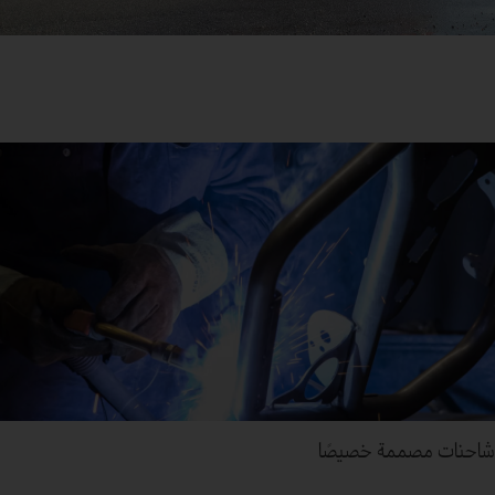
شاحنات مصممة خصيصًا