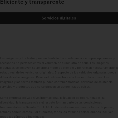
Eficiente y transparente
Servicios digitales
Las imágenes y los textos pueden también hacer referencia a equipos opcionales y
accesorios no pertenecientes al volumen de suministro de serie. Las imágenes
mostradas se incluyen solamente a modo de ejemplo y no reflejan necesariamente el
estado real de los vehículos originales. El aspecto de los vehículos originales puede
diferir de estas imágenes. Reservado el derecho a efectuar modificaciones. Las
imágenes y los textos también pueden contener modelos, servicios de asistencia,
servicios y productos que no se ofrecen en determinados países.
Como empresa activa a nivel internacional, la igualdad de oportunidades, la
diversidad, la transparencia y el respeto forman parte de las convicciones
fundamentales de Daimler Truck AG. Lo demostramos en nuestra forma de pensar,
actuar y comunicarnos. Por supuesto, todos los términos seleccionados incluyen
todos los géneros e identidades.