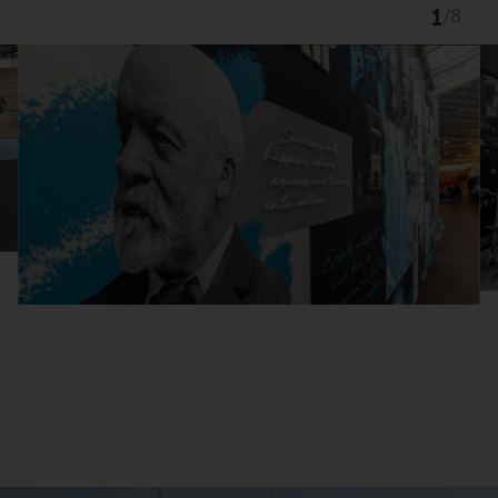
1
/
8