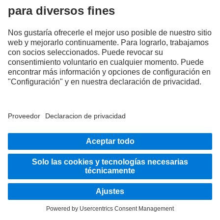
¡Estamos deseando que llegue la próxima RoadStars eActros
EXPERIENCE en agosto!
1
/
5