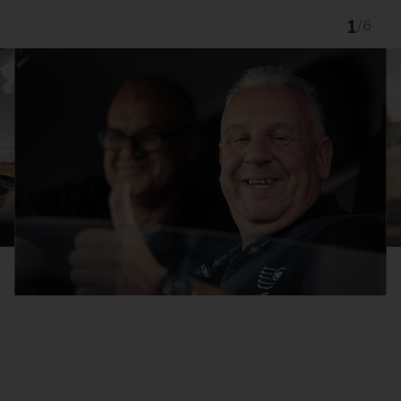
1
/
6