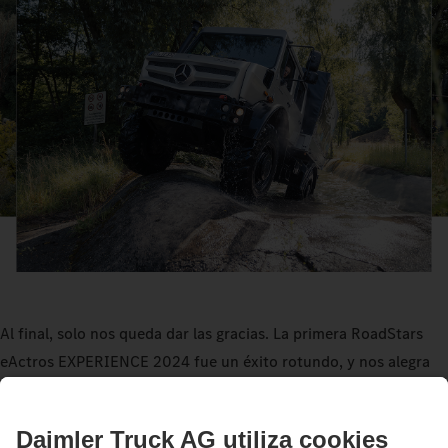
Al final, solo nos queda dar las gracias. La primera RoadStars
eActros EXPERIENCE 2024 fue un éxito rotundo, y nos alegra
que hayáis podido disfrutar de estas horas llenas de emociones
con nosotros. Creemos que el evento os habrá inspirado con
nuevas impresiones y experiencias que no olvidaréis tan pronto.