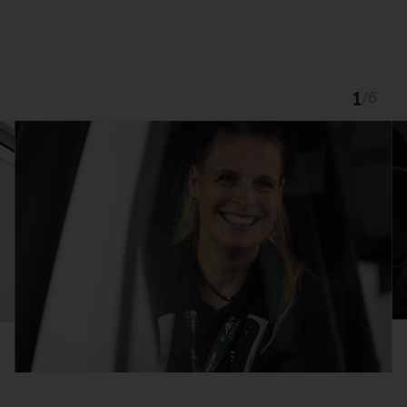
1
/
6