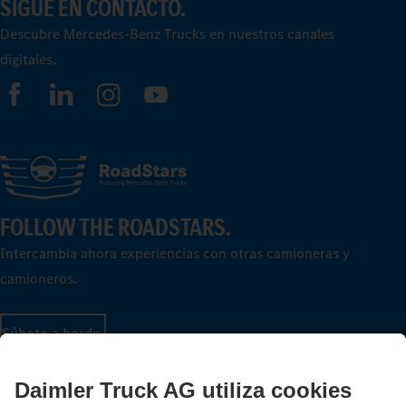
SIGUE EN CONTACTO.
Descubre Mercedes‑Benz Trucks en nuestros canales
digitales.
FOLLOW THE ROADSTARS.
Intercambia ahora experiencias con otras camioneras y
camioneros.
Súbete a bordo.