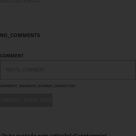
Fotos y vídeo: 4-Xtremes
NO_COMMENTS
COMMENT
COMMENT_MAXIMUM_NUMBER_CHARACTERS
CONTACT_FORM_SEND
¿Te ha gustado este artículo? ¡Cuéntanoslo!