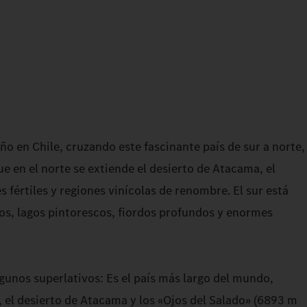
ño en Chile, cruzando este fascinante país de sur a norte,
ue en el norte se extiende el desierto de Atacama, el
s fértiles y regiones vinícolas de renombre. El sur está
s, lagos pintorescos, fiordos profundos y enormes
gunos superlativos: Es el país más largo del mundo,
, el desierto de Atacama y los «Ojos del Salado» (6893 m