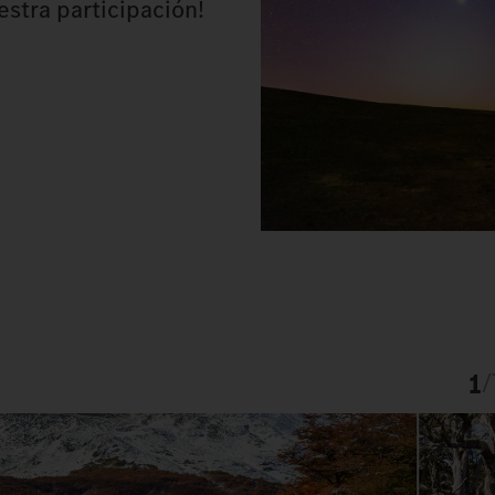
stra participación!
1
/