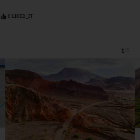
0 LIKED_IT
1
/
5