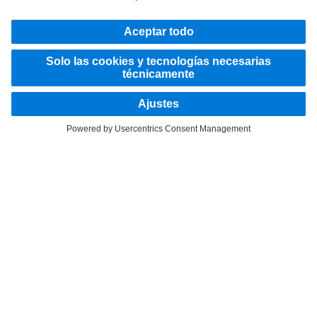
Proveedor
Protección de datos
Aviso legal
EU Data Act
Ley de Servicios Digitales
Protección de datos Asistencia en carretera
Informe con Relevancia Prudencial DTFSE
Protección de datos de vehículos de prueba
Otras indicaciones sobre protección de datos
Sistema informativo