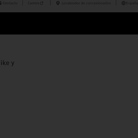
Contacto
Carrera
Localizador de concesionarios
España
ike y