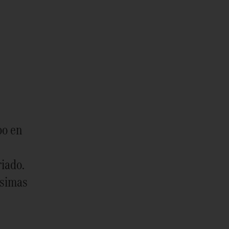
po en
iado.
ísimas