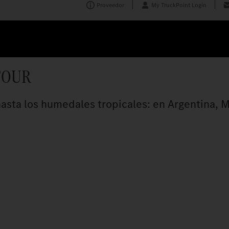
Proveedor
My TruckPoint Login
TOUR
asta los humedales tropicales: en Argentina, M