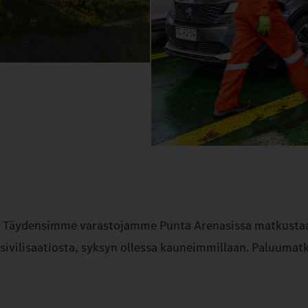
Täydensimme varastojamme Punta Arenasissa matkustaakse
sivilisaatiosta, syksyn ollessa kauneimmillaan. Paluumatka