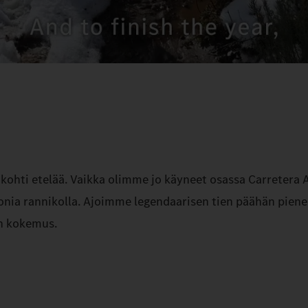
hti etelää. Vaikka olimme jo käyneet osassa Carretera A
leijonia rannikolla. Ajoimme legendaarisen tien päähän pie
on kokemus.