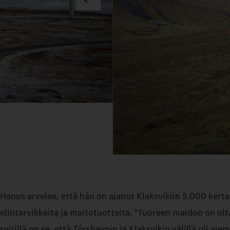
Hanus arvelee, että hän on ajanut Klaksvíkiin 5.000 kert
elintarvikkeita ja maitotuotteita. ”Tuoreen maidon on olt
reitillä on se, että Tórshavnin ja Klaksvikin välillä oli a