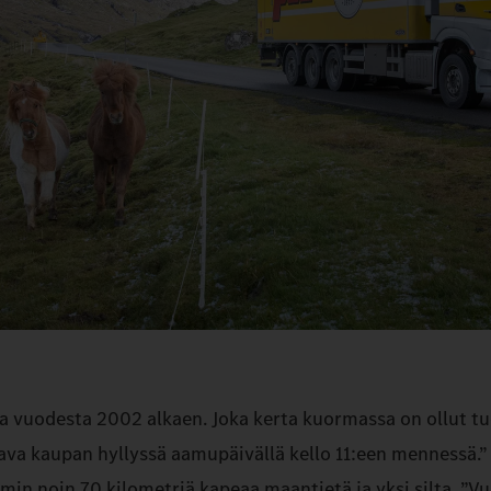
aa vuodesta 2002 alkaen. Joka kerta kuormassa on ollut tu
ava kaupan hyllyssä aamupäivällä kello 11:een mennessä.” 
iemmin noin 70 kilometriä kapeaa maantietä ja yksi silta. ”