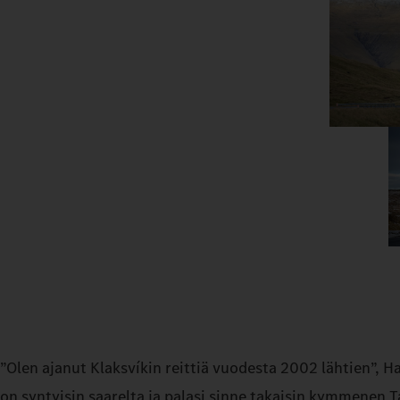
”Olen ajanut Klaksvíkin reittiä vuodesta 2002 lähtien”,
on syntyisin saarelta ja palasi sinne takaisin kymmenen 