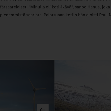
färsaarelaiset. ”Minulla oli koti-ikävä”, sanoo Hanus, jo
pienemmistä saarista. Palattuaan kotiin hän aloitti Poul M