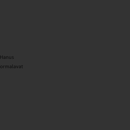
ä Hanus
kuormalavat