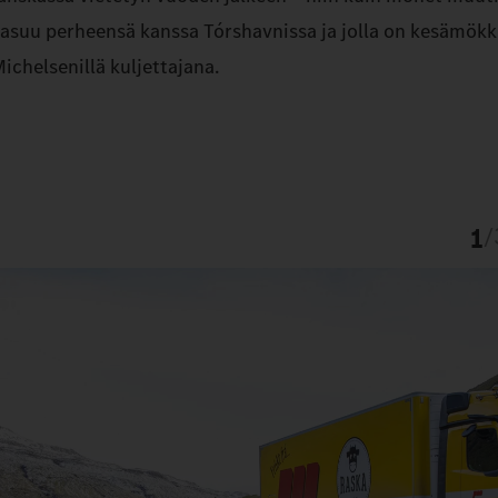
ka asuu perheensä kanssa Tórshavnissa ja jolla on kesämökk
ichelsenillä kuljettajana.
1
/