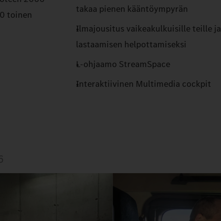
takaa pienen kääntöympyrän
20 toinen
Ilmajousitus vaikeakulkuisille teille ja
lastaamisen helpottamiseksi
L-ohjaamo StreamSpace
Interaktiivinen Multimedia cockpit
6