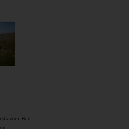
órshavnin. Hän
kin