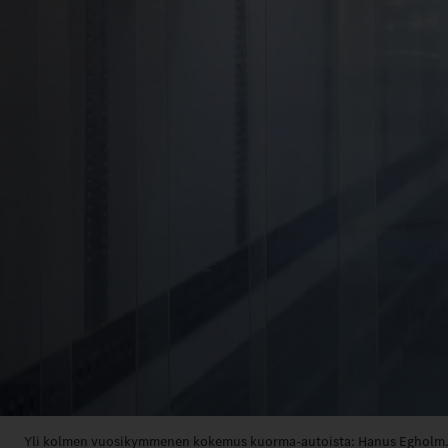
Yli kolmen vuosikymmenen kokemus kuorma-autoista: Hanus Egholm.