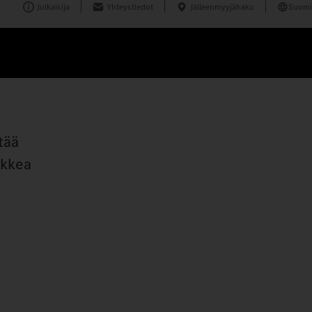
Julkaisija
Yhteystiedot
Jälleenmyyjähaku
Suomi
tää
ikkea