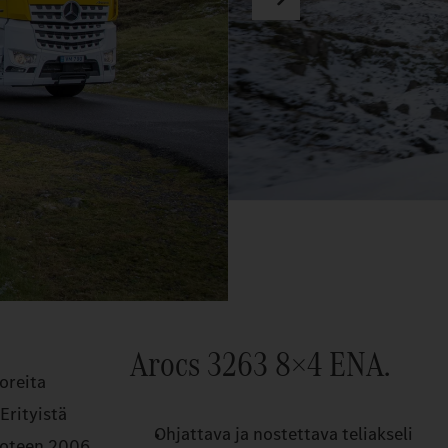
Arocs 3263 8×4 ENA.
oreita
Erityistä
Ohjattava ja nostettava teliakseli
Vuoteen 2006