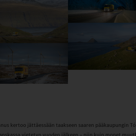
 Hanus kertoo jättäessään taakseen saaren pääkaupungin T
Tanskassa vietetyn vuoden jälkeen – niin kuin monet muut