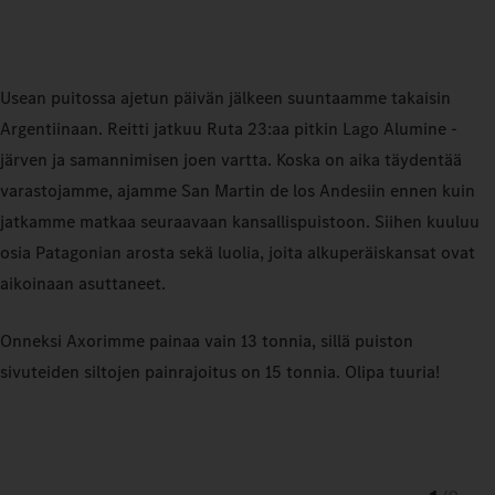
Usean puitossa ajetun päivän jälkeen suuntaamme takaisin
Argentiinaan. Reitti jatkuu Ruta 23:aa pitkin Lago Alumine -
järven ja samannimisen joen vartta. Koska on aika täydentää
varastojamme, ajamme San Martin de los Andesiin ennen kuin
jatkamme matkaa seuraavaan kansallispuistoon. Siihen kuuluu
osia Patagonian arosta sekä luolia, joita alkuperäiskansat ovat
aikoinaan asuttaneet.
Onneksi Axorimme painaa vain 13 tonnia, sillä puiston
sivuteiden siltojen painrajoitus on 15 tonnia. Olipa tuuria!