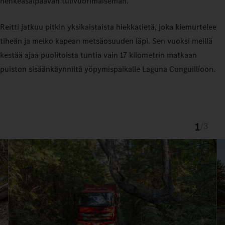
henkeäsalpaavan tulivuorimaiseman.
Reitti jatkuu pitkin yksikaistaista hiekkatietä, joka kiemurtelee
tiheän ja melko kapean metsäosuuden läpi. Sen vuoksi meillä
kestää ajaa puolitoista tuntia vain 17 kilometrin matkaan
puiston sisäänkäynniltä yöpymispaikalle Laguna Conguillíoon.
1
/
3