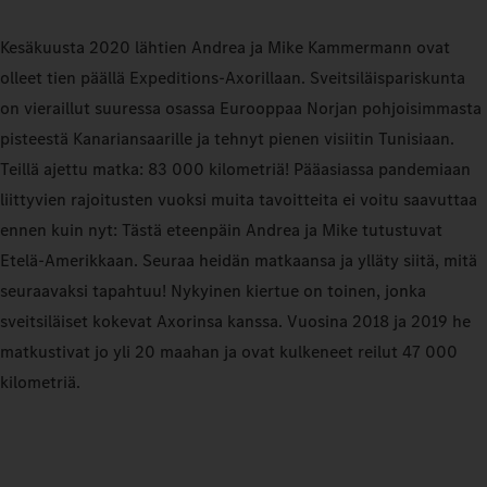
Kesäkuusta 2020 lähtien Andrea ja Mike Kammermann ovat
olleet tien päällä Expeditions‑Axorillaan. Sveitsiläispariskunta
on vieraillut suuressa osassa Eurooppaa Norjan pohjoisimmasta
pisteestä Kanariansaarille ja tehnyt pienen visiitin Tunisiaan.
Teillä ajettu matka: 83 000 kilometriä! Pääasiassa pandemiaan
liittyvien rajoitusten vuoksi muita tavoitteita ei voitu saavuttaa
ennen kuin nyt: Tästä eteenpäin Andrea ja Mike tutustuvat
Etelä-Amerikkaan. Seuraa heidän matkaansa ja ylläty siitä, mitä
seuraavaksi tapahtuu! Nykyinen kiertue on toinen, jonka
sveitsiläiset kokevat Axorinsa kanssa. Vuosina 2018 ja 2019 he
matkustivat jo yli 20 maahan ja ovat kulkeneet reilut 47 000
kilometriä.