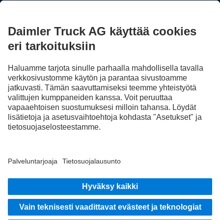
Jaa kokemuksesi muiden kuorma-autonkuljettajien kanssa.
Nouse kyytiin
Julkaisija
Tietosuoja
Sopimus- ja käyttöehdot
EU Data Act
Tietosuoja Vikatilannepalvelu
Tietosuojaseloste - testiautot
Muita tietosuojaohjeita