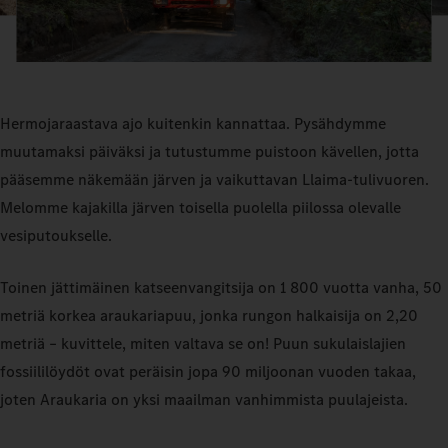
Hermojaraastava ajo kuitenkin kannattaa. Pysähdymme
muutamaksi päiväksi ja tutustumme puistoon kävellen, jotta
pääsemme näkemään järven ja vaikuttavan Llaima-tulivuoren.
Melomme kajakilla järven toisella puolella piilossa olevalle
vesiputoukselle.
Toinen jättimäinen katseenvangitsija on 1 800 vuotta vanha, 50
metriä korkea araukariapuu, jonka rungon halkaisija on 2,20
metriä – kuvittele, miten valtava se on! Puun sukulaislajien
fossiililöydöt ovat peräisin jopa 90 miljoonan vuoden takaa,
joten Araukaria on yksi maailman vanhimmista puulajeista.