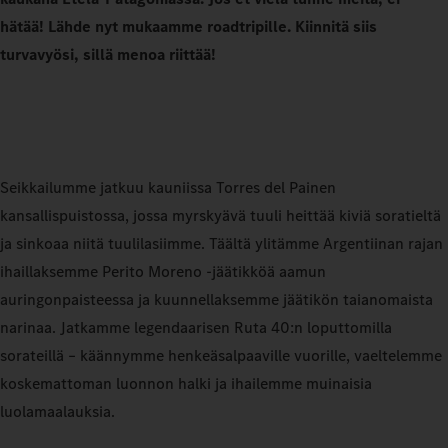
hätää! Lähde nyt mukaamme roadtripille. Kiinnitä siis
turvavyösi, sillä menoa riittää!
Seikkailumme jatkuu kauniissa Torres del Painen
kansallispuistossa, jossa myrskyävä tuuli heittää kiviä soratieltä
ja sinkoaa niitä tuulilasiimme. Täältä ylitämme Argentiinan rajan
ihaillaksemme Perito Moreno -jäätikköä aamun
auringonpaisteessa ja kuunnellaksemme jäätikön taianomaista
narinaa. Jatkamme legendaarisen Ruta 40:n loputtomilla
sorateillä – käännymme henkeäsalpaaville vuorille, vaeltelemme
koskemattoman luonnon halki ja ihailemme muinaisia
luolamaalauksia.