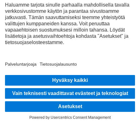
FOLLOW THE ROADSTARS.
Jaa kokemuksesi muiden kuorma-autonkuljettajien kanssa.
Nouse kyytiin
Julkaisija
Tietosuoja
Sopimus- ja käyttöehdot