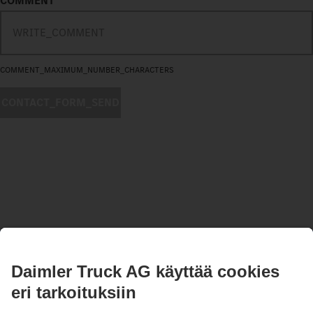
COMMENT
COMMENT_MAXIMUM_NUMBER_CHARACTERS
CONTACT_FORM_SEND
PYSY AJAN TASALLA.
Tutustu Mercedes-Benz Trucksiin digitaalisilla kanavillamme.