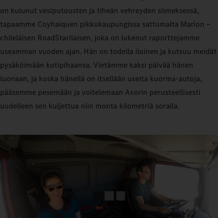
on kulunut vesiputousten ja tiheän vehreyden siimeksessä,
tapaamme Coyhaiquen pikkukaupungissa sattumalta Marion –
chileläisen RoadStarilaisen, joka on lukenut raporttejamme
useamman vuoden ajan. Hän on todella iloinen ja kutsuu meidät
pysäköimään kotipihaansa. Vietämme kaksi päivää hänen
luonaan, ja koska hänellä on itsellään useita kuorma-autoja,
pääsemme pesemään ja voitelemaan Axorin perusteellisesti
uudelleen sen kuljettua niin monta kilometriä soralla.