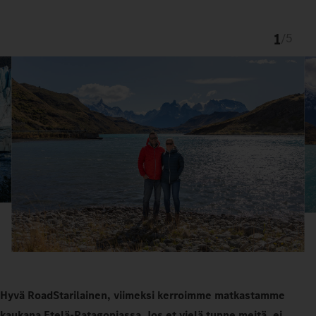
1
/
5
Hyvä RoadStarilainen, viimeksi kerroimme matkastamme
kaukana Etelä-Patagoniassa. Jos et vielä tunne meitä, ei