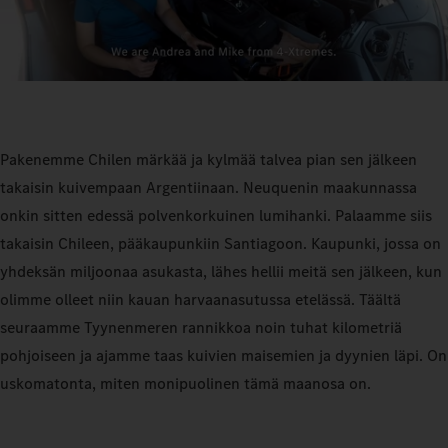
Pakenemme Chilen märkää ja kylmää talvea pian sen jälkeen
takaisin kuivempaan Argentiinaan. Neuquenin maakunnassa
onkin sitten edessä polvenkorkuinen lumihanki. Palaamme siis
takaisin Chileen, pääkaupunkiin Santiagoon. Kaupunki, jossa on
yhdeksän miljoonaa asukasta, lähes hellii meitä sen jälkeen, kun
olimme olleet niin kauan harvaanasutussa etelässä. Täältä
seuraamme Tyynenmeren rannikkoa noin tuhat kilometriä
pohjoiseen ja ajamme taas kuivien maisemien ja dyynien läpi. On
uskomatonta, miten monipuolinen tämä maanosa on.