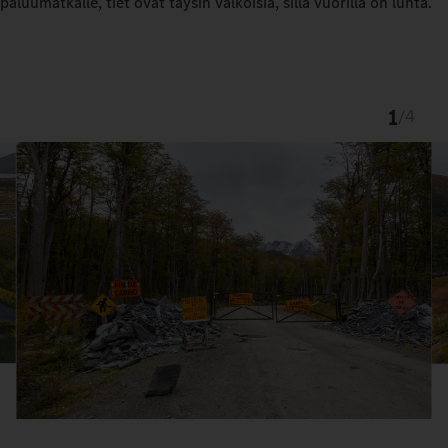
paluumatkalle, tiet ovat täysin valkoisia, sillä vuorilla on lunta.
1
/
4