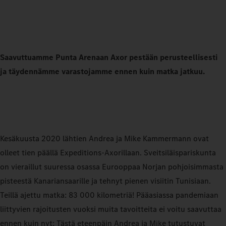
Saavuttuamme Punta Arenaan Axor pestään perusteellisesti
ja täydennämme varastojamme ennen kuin matka jatkuu.
Kesäkuusta 2020 lähtien Andrea ja Mike Kammermann ovat
olleet tien päällä Expeditions‑Axorillaan. Sveitsiläispariskunta
on vieraillut suuressa osassa Eurooppaa Norjan pohjoisimmasta
pisteestä Kanariansaarille ja tehnyt pienen visiitin Tunisiaan.
Teillä ajettu matka: 83 000 kilometriä! Pääasiassa pandemiaan
liittyvien rajoitusten vuoksi muita tavoitteita ei voitu saavuttaa
ennen kuin nyt: Tästä eteenpäin Andrea ja Mike tutustuvat