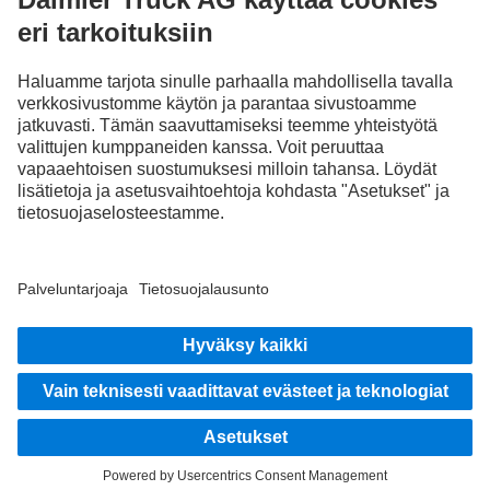
Tutustu Mercedes-Benz Trucksiin digitaalisilla kanavillamme.
FOLLOW THE ROADSTARS.
Jaa kokemuksesi muiden kuorma-autonkuljettajien kanssa.
Nouse kyytiin
Julkaisija