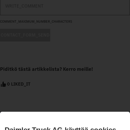
COMMENT_MAXIMUM_NUMBER_CHARACTERS
CONTACT_FORM_SEND
Piditkö tästä artikkelista? Kerro meille!
0 LIKED_IT
PYSY AJAN TASALLA.