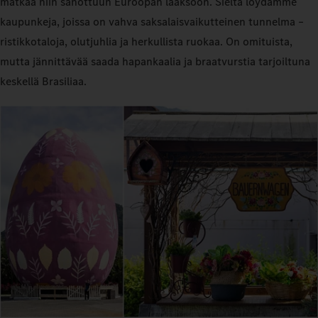
matkaa niin sanottuun Euroopan laaksoon. Sieltä löydämme
kaupunkeja, joissa on vahva saksalaisvaikutteinen tunnelma –
ristikkotaloja, olutjuhlia ja herkullista ruokaa. On omituista,
mutta jännittävää saada hapankaalia ja braatvurstia tarjoiltuna
keskellä Brasiliaa.