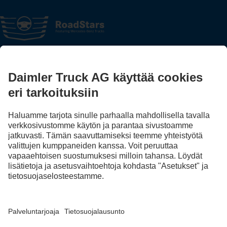
FOLLOW THE ROADSTARS.
Jaa kokemuksesi muiden kuorma-autonkuljettajien kanssa.
Nouse kyytiin
Julkaisija
Tietosuoja
Sopimus- ja käyttöehdot
EU Data Act