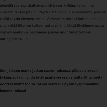
pienellä saarella sijaitsevaan idylliseen kylään. Jatkamme
suoraan rantaa pitkin – täydellistä pienelle Axorillemme, joka on
täällä täysin elementissään. Varsinaista tietä ei kuitenkaan ole,
sillä kaikki liikenne kulkee rantaa pitkin. Sieltä löydämme upean
yöpymispaikan ja päätämme päivän unohtumattomaan
auringonlaskuun.
Sen jälkeen matka jatkuu saaren toisessa päässä olevaan
kylään, joka on yhdistetty mantereeseen sillalla. Mitä meitä
odottaa mantereella? Arvaa seuraava pysähdyspaikkamme
kommenteissa!