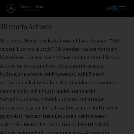
30 vuotta Actrosia
Mercedes-Benz Trucks katsoo juhlavuotenaan "130
vuotta kuorma-autoja" 30 vuoden taakse Actrosin
historiaan. Lanseerauksestaan vuonna 1996 lähtien
Actros on edustanut muutosta perinteisestä
hyötyajoneuvosta kehittyneeksi, sähköisesti
verkottuneeksi työvälineeksi. Useiden sukupolvien
aikana malli vakiinnutti uudet standardit
turvallisuudessa, tehokkuudessa, kuljettajan
mukavuudessa ja digitalisaatiossa ja vaikutti siten
pysyvästi raskaan tiekuljetuksen kehitykseen.
Äskettäin Mercedes-Benz Trucks lähetti kaikki
Actros-sukupolvet – ensimmäisestä Actrosista