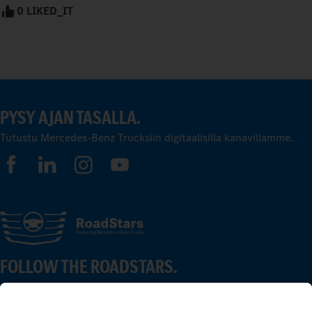
0 LIKED_IT
PYSY AJAN TASALLA.
Tutustu Mercedes-Benz Trucksiin digitaalisilla kanavillamme.
FOLLOW THE ROADSTARS.
Jaa kokemuksesi muiden kuorma-autonkuljettajien kanssa.