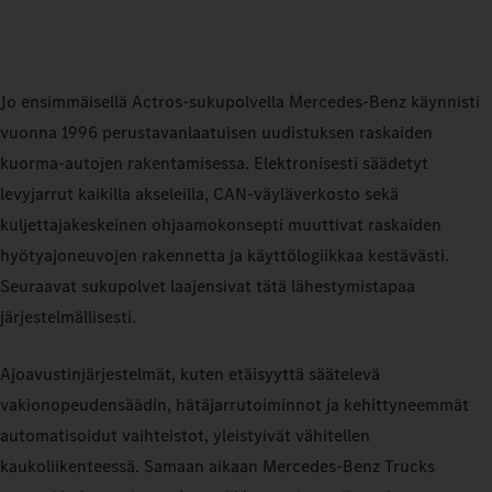
Jo ensimmäisellä Actros-sukupolvella Mercedes-Benz käynnisti
vuonna 1996 perustavanlaatuisen uudistuksen raskaiden
kuorma-autojen rakentamisessa. Elektronisesti säädetyt
levyjarrut kaikilla akseleilla, CAN-väyläverkosto sekä
kuljettajakeskeinen ohjaamokonsepti muuttivat raskaiden
hyötyajoneuvojen rakennetta ja käyttölogiikkaa kestävästi.
Seuraavat sukupolvet laajensivat tätä lähestymistapaa
järjestelmällisesti.
Ajoavustinjärjestelmät, kuten etäisyyttä säätelevä
vakionopeudensäädin, hätäjarrutoiminnot ja kehittyneemmät
automatisoidut vaihteistot, yleistyivät vähitellen
kaukoliikenteessä. Samaan aikaan Mercedes-Benz Trucks