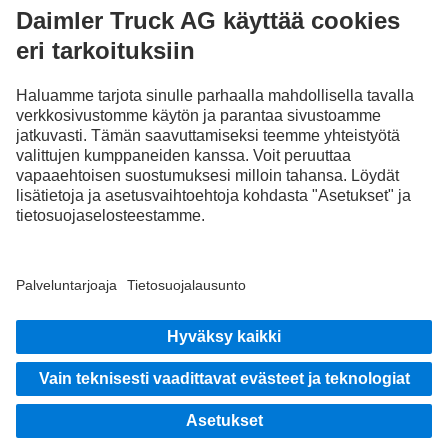
Nouse kyytiin
Julkaisija
Tietosuoja
Sopimus- ja käyttöehdot
EU Data Act
Tietosuoja Vikatilannepalvelu
Tietosuojaseloste - testiautot
Muita tietosuojaohjeita
Käyttöehdot
© 2026 Daimler Truck AG. Kaikki oikeudet pidätetään.