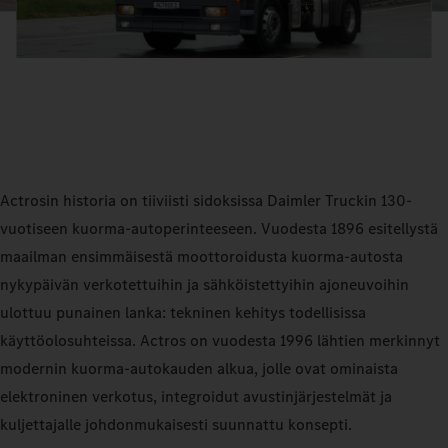
Actrosin historia on tiiviisti sidoksissa Daimler Truckin 130-
vuotiseen kuorma-autoperinteeseen. Vuodesta 1896 esitellystä
maailman ensimmäisestä moottoroidusta kuorma-autosta
nykypäivän verkotettuihin ja sähköistettyihin ajoneuvoihin
ulottuu punainen lanka: tekninen kehitys todellisissa
käyttöolosuhteissa. Actros on vuodesta 1996 lähtien merkinnyt
modernin kuorma-autokauden alkua, jolle ovat ominaista
elektroninen verkotus, integroidut avustinjärjestelmät ja
kuljettajalle johdonmukaisesti suunnattu konsepti.