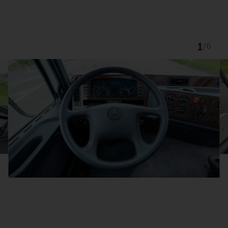
1
/
6