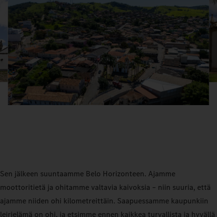
Sen jälkeen suuntaamme Belo Horizonteen. Ajamme
moottoritietä ja ohitamme valtavia kaivoksia – niin suuria, että
ajamme niiden ohi kilometreittäin. Saapuessamme kaupunkiin
leirielämä on ohi, ja etsimme ennen kaikkea turvallista ja hyvällä