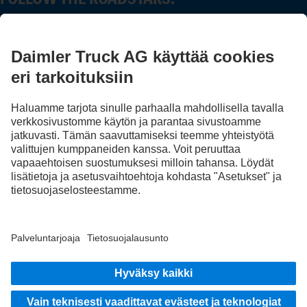
Jaa kokemuksesi muiden kuorma-autonkuljettajien kanssa.
Nouse kyytiin
Julkaisija
Tietosuoja
Sopimus- ja käyttöehdot
EU Data Act
Tietosuoja Vikatilannepalvelu
Tietosuojaseloste - testiautot
Muita tietosuojaohjeita