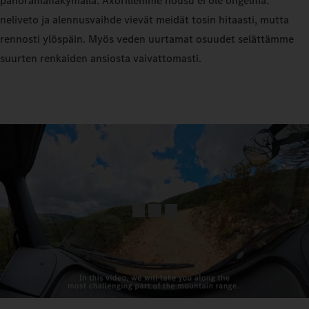
panoramanäkymällä. Axorillemme nousu ei ole ongelma:
neliveto ja alennusvaihde vievät meidät tosin hitaasti, mutta
rennosti ylöspäin. Myös veden uurtamat osuudet selättämme
suurten renkaiden ansiosta vaivattomasti.