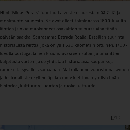
Nimi "Minas Gerais" juontuu kaivosten suuresta määrästä ja
monimuotoisuudesta. Ne ovat olleet toiminnassa 1600-luvulta
lähtien ja ovat muokanneet osavaltion taloutta aina tähän
päivään saakka. Seuraamme Estrada Realia, Brasilian suurinta
historiallista reittiä, joka on yli 1 630 kilometrin pituinen. 1700-
luvulla portugalilainen kruunu avasi sen kullan ja timanttien
kuljetusta varten, ja se yhdistää historiallisia kaupunkeja
rannikolta syvälle sisämaahan. Matkallamme vuoristomaisemien
ja historiallisten kylien läpi koemme kiehtovan yhdistelmän
historiaa, kulttuuria, luontoa ja ruokakulttuuria.
1
/
10