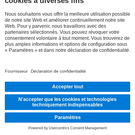
RESTEZ EN CONTACT.
Découvrez Mercedes-Benz Trucks sur nos canaux
numériques.
FOLLOW THE ROADSTARS.