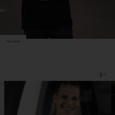
Téo Calvet
1
/
6