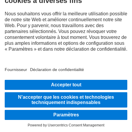
Les illustrations et les textes peuvent présenter des accessoires ou des options non
compris dans la composition de la fourniture de série. Les illustrations présentées
ne sont fournies qu'à titre d'exemple et ne sauraient correspondre obligatoirement à
l'état réel des véhicules d'origine. L'apparence des véhicules d'origine peut différer
de ces illustrations. Sous réserve de modifications. Les illustrations et les textes
peuvent également contenir des modèles, des prestations d'assistance, des services
et des produits qui ne sont pas proposés dans certains pays.
En tant qu'entreprise active à l'échelle internationale, l'égalité des chances, la
diversité, l'ouverture d'esprit et le respect font partie des convictions fondamentales
de Daimler Truck AG. Nous le montrons dans notre façon de penser, d'agir et de
communiquer. En principe, tous les termes choisis incluent évidemment tous les
sexes et toutes les identités.