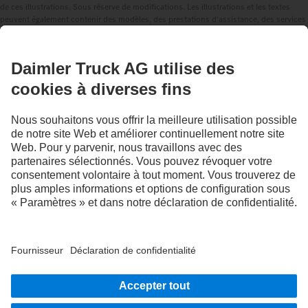
de ces illustrations. Sous réserve de modifications. Les illustrations et les textes
peuvent également contenir des modèles, des prestations d'assistance, des services
et des produits qui ne sont pas proposés dans certains pays.
En tant qu'entreprise active à l'échelle internationale, l'égalité des chances, la
diversité, l'ouverture d'esprit et le respect font partie des convictions fondamentales
de Daimler Truck AG. Nous le montrons dans notre façon de penser, d'agir et de
communiquer. En principe, tous les termes choisis incluent évidemment tous les
sexes et toutes les identités.
RESTEZ EN CONTACT.
Découvrez Mercedes‑Benz Trucks sur nos canaux
numériques.