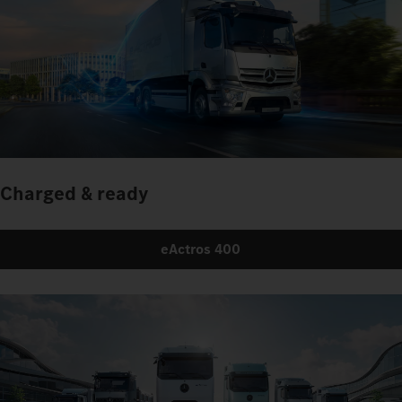
Charged & ready
eActros 400