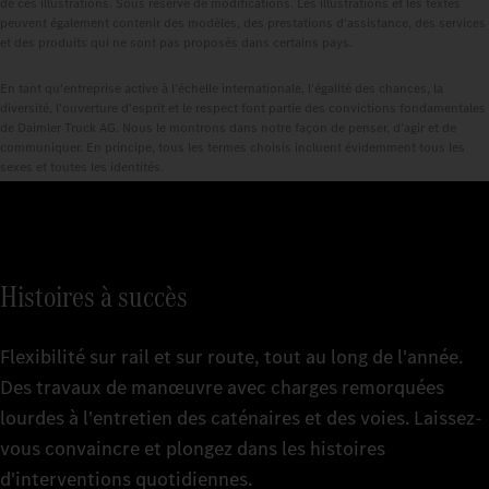
de ces illustrations. Sous réserve de modifications. Les illustrations et les textes
peuvent également contenir des modèles, des prestations d'assistance, des services
et des produits qui ne sont pas proposés dans certains pays.
En tant qu'entreprise active à l'échelle internationale, l'égalité des chances, la
diversité, l'ouverture d'esprit et le respect font partie des convictions fondamentales
de Daimler Truck AG. Nous le montrons dans notre façon de penser, d'agir et de
communiquer. En principe, tous les termes choisis incluent évidemment tous les
sexes et toutes les identités.
Histoires à succès
Flexibilité sur rail et sur route, tout au long de l'année.
Des travaux de manœuvre avec charges remorquées
lourdes à l'entretien des caténaires et des voies. Laissez-
vous convaincre et plongez dans les histoires
d'interventions quotidiennes.