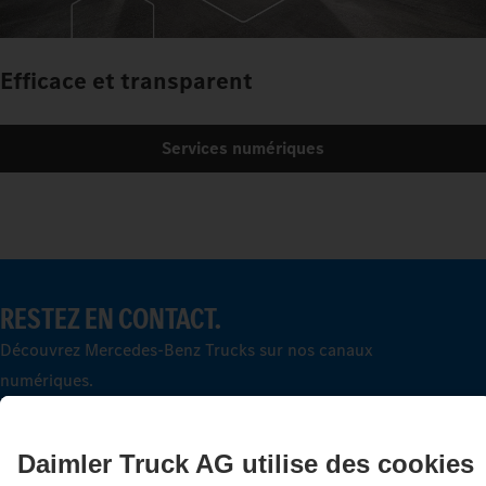
Efficace et transparent
Services numériques
RESTEZ EN CONTACT.
Découvrez Mercedes‑Benz Trucks sur nos canaux
numériques.