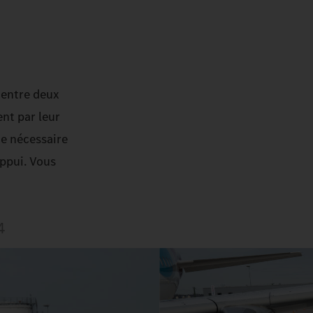
s entre deux
ent par leur
ne nécessaire
appui. Vous
4