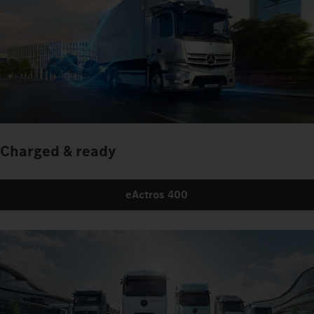
Charged & ready
eActros 400