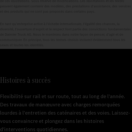
de ces illustrations. Sous réserve de modifications. Les illustrations et les textes
peuvent également contenir des modèles, des prestations d'assistance, des services
et des produits qui ne sont pas proposés dans certains pays.
En tant qu'entreprise active à l'échelle internationale, l'égalité des chances, la
diversité, l'ouverture d'esprit et le respect font partie des convictions fondamentales
de Daimler Truck AG. Nous le montrons dans notre façon de penser, d'agir et de
communiquer. En principe, tous les termes choisis incluent évidemment tous les
sexes et toutes les identités.
Histoires à succès
Flexibilité sur rail et sur route, tout au long de l'année.
Des travaux de manœuvre avec charges remorquées
lourdes à l'entretien des caténaires et des voies. Laissez-
vous convaincre et plongez dans les histoires
d'interventions quotidiennes.