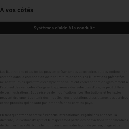
À vos côtés
Systèmes d'aide à la conduite
Les illustrations et les textes peuvent présenter des accessoires ou des options non
compris dans la composition de la fourniture de série. Les illustrations présentées
ne sont fournies qu'à titre d'exemple et ne sauraient correspondre obligatoirement à
l'état réel des véhicules d'origine. L'apparence des véhicules d'origine peut différer
de ces illustrations. Sous réserve de modifications. Les illustrations et les textes
peuvent également contenir des modèles, des prestations d'assistance, des services
et des produits qui ne sont pas proposés dans certains pays.
En tant qu'entreprise active à l'échelle internationale, l'égalité des chances, la
diversité, l'ouverture d'esprit et le respect font partie des convictions fondamentales
de Daimler Truck AG. Nous le montrons dans notre façon de penser, d'agir et de