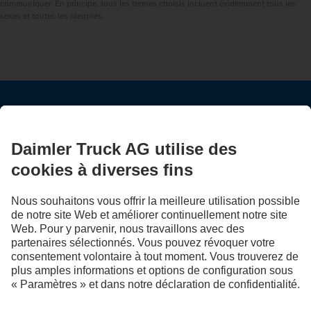
communiquer. En principe, tous les termes choisis incluent évidemment tous les
sexes et toutes les identités.
RESTEZ EN CONTACT.
Découvrez Mercedes‑Benz Trucks sur nos canaux
numériques.
LANGUAGE
EN
FR