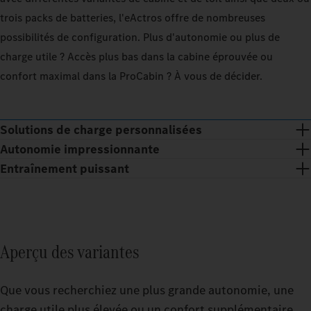
m
a
o
u
10_PERCENT
50_PERCENT
10_PERC
trois packs de batteries, l'eActros offre de nombreuses
e
d
i
p
possibilités de configuration. Plus d'autonomie ou plus de
100_PERCENT
100_PER
d
d
s
C
charge utile ? Accès plus bas dans la cabine éprouvée ou
b
l
p
EXTERIOR_TEMPERATURE
20
EXTERIO
CELSIUS_DEGREE
confort maximal dans la ProCabin ? À vous de décider.
n
c
p
t
d
v
OPERATIONAL_AREA
OPERATI
Solutions de charge personnalisées
Calculate
REGIONAL
LONG_DISTANCE
REGIONA
Autonomie impressionnante
Calculate
ALLEZ
Entraînement puissant
Calculate
ALLEZ
La solution sur mesure pour votre entreprise : Avec la solution
ESTIMATED_RANGE
ESTIM
Calculate
ALLEZ
de charge adaptée, TruckCharge intègre au mieux vos eTrucks
Déterminez 
ALLEZ
dans vos processus et garantit le fonctionnement fiable du
peut varier 
Déterminez 
système d'alimentation électrique.
Déterminez 
peut varier 
Aperçu des variantes
peut varier 
Déterminez 
peut varier 
Que vous recherchiez une plus grande autonomie, une
charge utile plus élevée ou un confort supplémentaire,