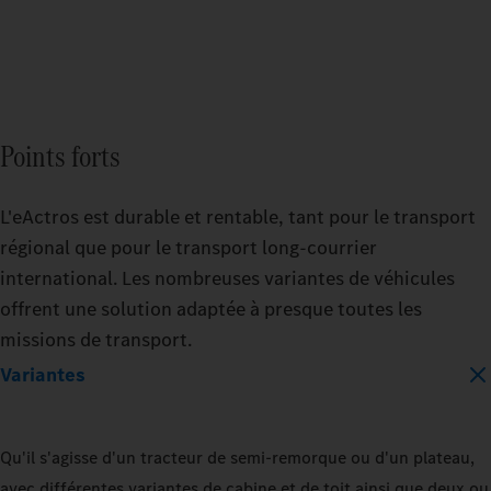
Capacité de la batterie
Capa
en kWh
en 
400_KWH
40
Points forts
600_KWH
60
L'eActros est durable et rentable, tant pour le transport
régional que pour le transport long-courrier
MODEL
MOD
international. Les nombreuses variantes de véhicules
EACTROS_600_PROCABIN_TRACTOR_4
E
offrent une solution adaptée à presque toutes les
missions de transport.
A
T
T
T
Variantes
TRAILER
TRAILER
G
L
L
L
DRY_BOX
REFRIGERATED
DRY_BOX
e
b
b
d
Qu'il s'agisse d'un tracteur de semi-remorque ou d'un plateau,
LOAD_CAPACITY
LOAD_CA
5
s
4
r
avec différentes variantes de cabine et de toit ainsi que deux ou