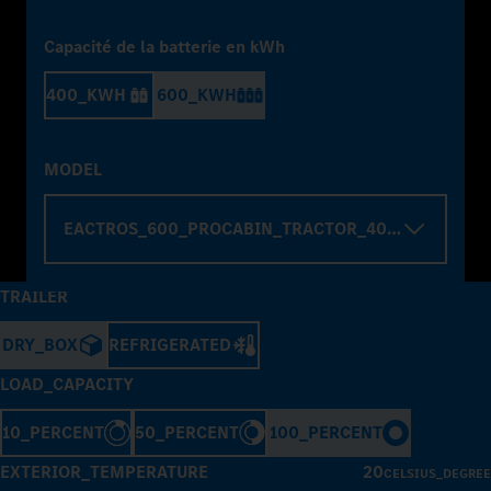
Capacité de la batterie en kWh
400_KWH
600_KWH
MODEL
EACTROS_600_PROCABIN_TRACTOR_4000_WHELBA
TRAILER
DRY_BOX
REFRIGERATED
LOAD_CAPACITY
10_PERCENT
50_PERCENT
100_PERCENT
EXTERIOR_TEMPERATURE
20
CELSIUS_DEGREE