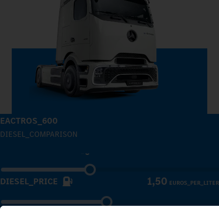
EACTROS_600
0
DIESEL_COMPARISON
120 000
ANNUAL_MILEAGE
KILOMETER_PER_YEAR
1
1,50
DIESEL_PRICE
EUROS_PER_LITER
2
0,20
POWER_TARIFF
EUROS_PER_KILOWATT