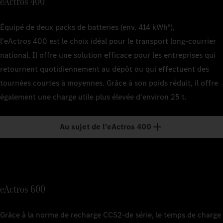
6
eActros 400
env. 22 t
7
Équipé de deux packs de batteries (env. 414 kWh
),
6
1
Capacité nomin
1
Capacité nomin
l'eActros 400 est le choix idéal pour le transport long-courrier
peut varier en 
peut varier en 
8
national. Il offre une solution efficace pour les entreprises qui
1
Capacité nomin
2
Le temps de c
retournent quotidiennement au dépôt ou qui effectuent des
2
Le temps de c
peut varier en 
les véhicules 
les véhicules 
1
Capacité nomin
tournées courtes à moyennes. Grâce à son poids réduit, il offre
9
rapide DC usuel
rapide DC usuel
peut varier en 
2
Le temps de c
également une charge utile plus élevée d'environ 25 t.
les véhicules 
rapide DC usuel
2
L'autonomie es
L'autonomie rée
Au sujet de l'eActros 400
topographie, l
auxiliaires, la 
3
Basé sur des s
System (MCS) e
eActros 600
4
Le temps de c
les véhicules 
rapide DC usuel
Grâce à la norme de recharge CCS2‑de série, le temps de charge