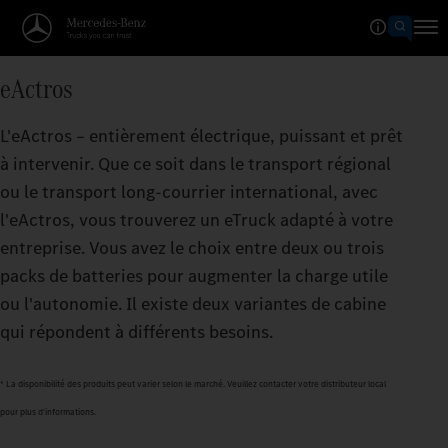
Calculateur d'autonomie
eActros
ALLEZ PLUS LOIN QUE VOUS 
L'eActros – entièrement électrique, puissant et prêt
Plus l'autonomie par processus de charge est impor
à intervenir. Que ce soit dans le transport régional
jusqu'où votre eActros peut vous emmener.
ou le transport long-courrier international, avec
l'eActros, vous trouverez un eTruck adapté à votre
entreprise. Vous avez le choix entre deux ou trois
packs de batteries pour augmenter la charge utile
ou l'autonomie. Il existe deux variantes de cabine
qui répondent à différents besoins.
* La disponibilité des produits peut varier selon le marché. Veuillez contacter votre distributeur local
pour plus d'informations.