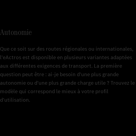
détails te
L'eTruck a
L'eTruck a
détails t
détails t
L'eTruck a
plateau.
plateau.
détails t
Autonomie
Châssis à p
000 mm
plateau.
Tracteur de
Que ce soit sur des routes régionales ou internationales,
empatteme
Tracteur de
l'eActros est disponible en plusieurs variantes adaptées
empatteme
Cabine /varian
Tracteur de
aux différentes exigences de transport. La première
empatteme
2,3 m, cab
question peut être : ai-je besoin d'une plus grande
0
ClassicSp
Cabine /varian
autonomie ou d'une plus grande charge utile ? Trouvez le
2,3 m, cab
Cabine /varian
modèle qui correspond le mieux à votre profil
Batteries
2,5 m, cab
ClassicSp
Cabine /varian
1
LFP (lithi
d'utilisation.
Stream / Bi
2,5 m, cab
Batteries
Nombre de pack
Stream / Bi
LFP (lithi
Batteries
2
3
LFP (lithi
Batteries
Nombre de pack
Capacité de la 
LFP (lithi