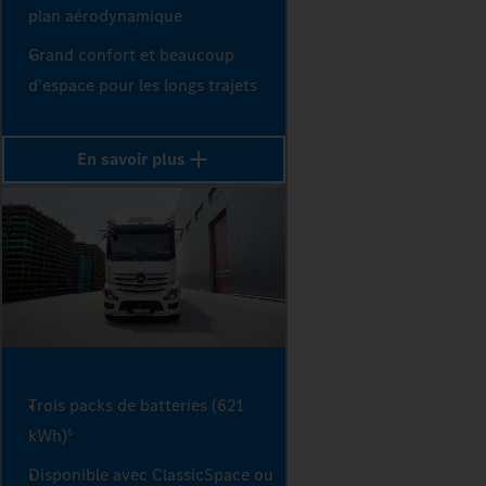
plan aérodynamique
Grand confort et beaucoup
d'espace pour les longs trajets
En savoir plus
Trois packs de batteries (621
kWh)
6
Disponible avec ClassicSpace ou