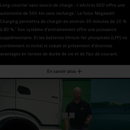
2
Nombre de pack
3
621 kWh au
Long-courrier sans soucis de charge : L'eActros 600 offre une
3
Nombre de pack
Capacité de la 
autonomie de 500 km sans recharge.
Le futur Megawatt
1
Puissance de c
2
414 kWh au
Capacité de la 
Charging permettra de charger en environ 30 minutes de 20 %
4
400 kW
621 kWh au
Capacité de la 
à 80 %.
Son système d'entraînement offre une puissance
7
Puissance de c
Temps de char
414 kWh au
supplémentaire. Et les batteries lithium-fer-phosphate (LFP) ne
400 kW
Puissance de 
5
env. 70 mi
contiennent ni nickel ni cobalt et présentent d'énormes
400 kW / 
Puissance de c
Temps de char
avantages en termes de durée de vie et de flux de courant.
Temps de char
400 kW
env. 46 min
Temps de char
6
–
env. 70 min
Temps de char
Configuration 
En savoir plus
Configuration 
env. 46 min
Tracteur d
Temps de char
7
Châssis à 
env. 30 min
Configuration 
Empattement
Empattement
Tracteur d
3 700 mm
Configuration 
8
4 000 mm
Tracteur d
Empattement
Poids total te
Poids total te
3 700 mm
44 t
Empattement
9
44 t
4 000 mm
Poids total te
Poids total te