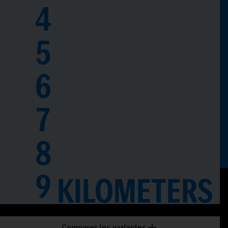
4
5
6
7
8
9
KILOMETERS
Comparer les variantes