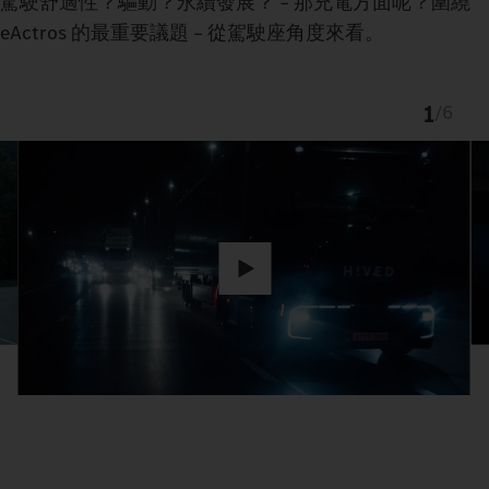
駕駛舒適性？驅動？永續發展？ – 那充電方面呢？圍繞
eActros 的最重要議題 – 從駕駛座角度來看。
1
/
6