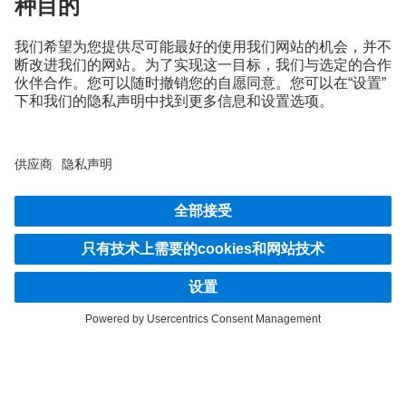
插圖和文字還可能包含不屬於標準供貨範圍的配件和特殊設備。所示圖面僅為範例，
並不一定代表車輛的實際狀況。車輛的外觀可能會與圖示有差異。我們保留變更的權
利。插圖和文字還可能包含個別國家或地區不提供的類型、支援服務、維護服務和產
品。
作為一家跨國企業，平等機會、多樣性、開放和尊重是 Daimler Truck AG 的基本信
念。我們透過思考、行動和溝通的方式來展現這一點。原則上，所有選定的術語自然
包括所有性別和身份。
保持聯絡。
透過我們的數字媒體探索 Mercedes‑Benz Trucks。