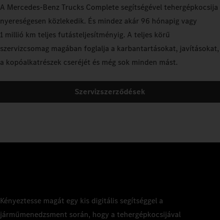
A Mercedes‑Benz Trucks Complete segítségével tehergépkocsija
nyereségesen közlekedik. És mindez akár 96 hónapig vagy
1 millió km teljes futásteljesítményig. A teljes körű
szervizcsomag magában foglalja a karbantartásokat, javításokat,
a kopóalkatrészek cseréjét és még sok minden mást.
Szervizszerződések
Kényeztesse magát egy kis digitális segítséggel a
járműmenedzsment során, hogy a tehergépkocsijával