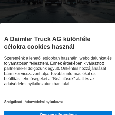
Az összes modellcsalád
Tehergépkocsi áttekintése
Az illusztrációkon és a szövegekben olyan tartozékok és extra felszereltségek is
szerepelhetnek, amelyek nem képezik a széria kiszállításkori felszereltség részét. A
bemutatott ábrák csak példaként szolgálnak és nem tükrözik szükségszerűen az
eredeti gépkocsik tényleges állapotát. Az eredeti gépkocsi megjelenése eltérhet az
ábrákon láthatótól. A változtatások jogát fenntartjuk. Az illusztrációk és a szövegek