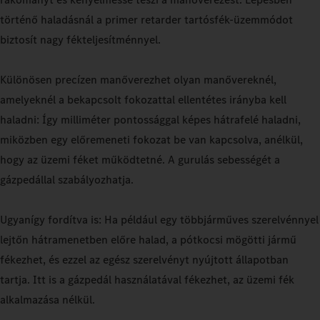
történő haladásnál a primer retarder tartósfék-üzemmódot
biztosít nagy fékteljesítménnyel.
Különösen precízen manőverezhet olyan manővereknél,
amelyeknél a bekapcsolt fokozattal ellentétes irányba kell
haladni: Így milliméter pontossággal képes hátrafelé haladni,
miközben egy előremeneti fokozat be van kapcsolva, anélkül,
hogy az üzemi féket működtetné. A gurulás sebességét a
gázpedállal szabályozhatja.
Ugyanígy fordítva is: Ha például egy többjárműves szerelvénnyel
lejtőn hátramenetben előre halad, a pótkocsi mögötti jármű
fékezhet, és ezzel az egész szerelvényt nyújtott állapotban
tartja. Itt is a gázpedál használatával fékezhet, az üzemi fék
alkalmazása nélkül.