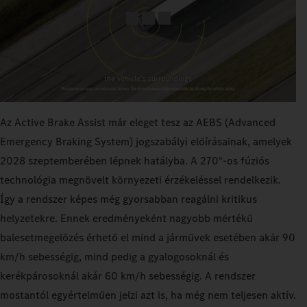
Az Active Brake Assist már eleget tesz az AEBS (Advanced
Emergency Braking System) jogszabályi előírásainak, amelyek
2028 szeptemberében lépnek hatályba. A 270°-os fúziós
technológia megnövelt környezeti érzékeléssel rendelkezik.
Így a rendszer képes még gyorsabban reagálni kritikus
helyzetekre. Ennek eredményeként nagyobb mértékű
balesetmegelőzés érhető el mind a járművek esetében akár 90
km/h sebességig, mind pedig a gyalogosoknál és
kerékpárosoknál akár 60 km/h sebességig. A rendszer
mostantól egyértelműen jelzi azt is, ha még nem teljesen aktív.