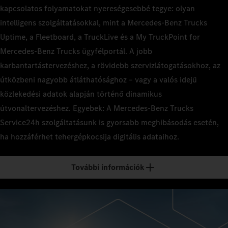
kapcsolatos folyamatokat nyereségesebbé tegye: olyan
intelligens szolgáltatásokkal, mint a Mercedes‑Benz Trucks
Uptime, a Fleetboard, a TruckLive és a My TruckPoint for
Mercedes‑Benz Trucks ügyfélportál. A jobb
karbantartástervezéshez, a rövidebb szervizlátogatásokhoz, az
útközbeni nagyobb átláthatósághoz – vagy a valós idejű
közlekedési adatok alapján történő dinamikus
útvonaltervezéshez. Egyebek: A Mercedes‑Benz Trucks
Service24h szolgáltatásunk is gyorsabb meghibásodás esetén,
ha hozzáférhet tehergépkocsija digitális adataihoz.
További információk