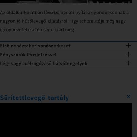
Az oldalburkolatban lévő bemeneti nyílások gondoskodnak a
nagyon jó hűtőlevegő-ellátásról – így teherautója még nagy
igénybevétel esetén sem izzad meg.
Első nehézteher-vonószerkezet
Fényszórók fényjelzéssel
Lég- vagy acélrugózású hátsótengelyek
Sűrítettlevegő-tartály