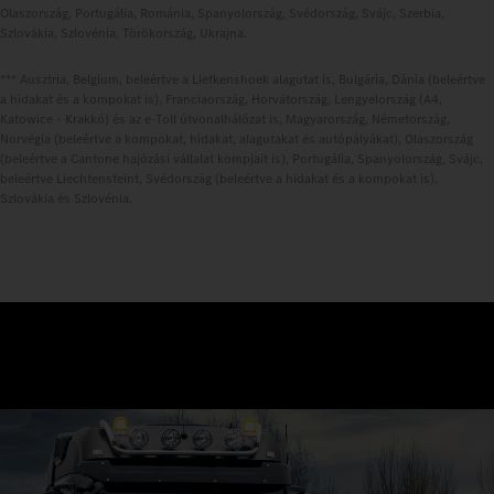
Olaszország, Portugália, Románia, Spanyolország, Svédország, Svájc, Szerbia,
Szlovákia, Szlovénia, Törökország, Ukrajna.
*** Ausztria, Belgium, beleértve a Liefkenshoek alagutat is, Bulgária, Dánia (beleértve
a hidakat és a kompokat is), Franciaország, Horvátország, Lengyelország (A4,
Katowice - Krakkó) és az e-Toll útvonalhálózat is, Magyarország, Németország,
Norvégia (beleértve a kompokat, hidakat, alagutakat és autópályákat), Olaszország
(beleértve a Cantone hajózási vállalat kompjait is), Portugália, Spanyolország, Svájc,
beleértve Liechtensteint, Svédország (beleértve a hidakat és a kompokat is),
Szlovákia és Szlovénia.