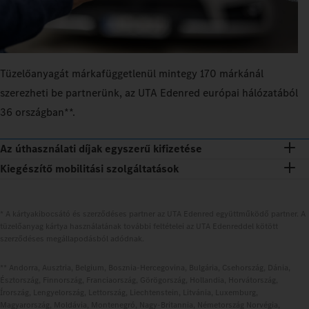
Tüzelőanyagát márkafüggetlenül mintegy 170 márkánál
szerezheti be partnerünk, az UTA Edenred európai hálózatából
36 országban**.
Az úthasználati díjak egyszerű kifizetése
Kiegészítő mobilitási szolgáltatások
* A kártyakibocsátó és szerződéses partner az UTA Edenred együttműködő partner. A
tüzelőanyag kártya használatának további feltételei az UTA Edenreddel kötött
szerződéses megállapodásból adódnak.
** Andorra, Ausztria, Belgium, Bosznia-Hercegovina, Bulgária, Csehország, Dánia,
Észtország, Finnország, Franciaország, Görögország, Hollandia, Horvátország,
Írország, Lengyelország, Lettország, Liechtenstein, Litvánia, Luxemburg,
Magyarország, Moldávia, Montenegró, Nagy-Britannia, Németország Norvégia,