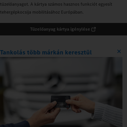
tüzelőanyagot. A kártya számos hasznos funkciót egyesít
tehergépkocsija mobilitásához Európában.
Tüzelőanyag kártya igénylése
Tankolás több márkán keresztül