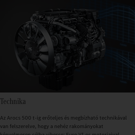
Technika
Az Arocs 500 t-ig erőteljes és megbízható technikával
van felszerelve, hogy a nehéz rakományokat
kényelmesen célba vihesse: Euro VI‑os motorjaival,