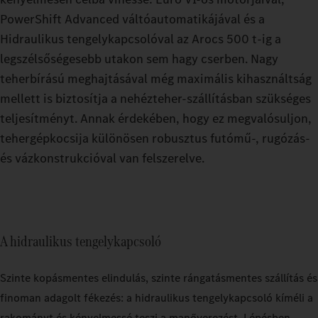
PowerShift Advanced váltóautomatikájával és a
Hidraulikus tengelykapcsolóval az Arocs 500 t-ig a
legszélsőségesebb utakon sem hagy cserben. Nagy
teherbírású meghajtásával még maximális kihasználtság
mellett is biztosítja a nehézteher-szállításban szükséges
teljesítményt. Annak érdekében, hogy ez megvalósuljon,
tehergépkocsija különösen robusztus futómű-, rugózás-
és vázkonstrukcióval van felszerelve.
A hidraulikus tengelykapcsoló
Szinte kopásmentes elindulás, szinte rángatásmentes szállítás és
finoman adagolt fékezés: a hidraulikus tengelykapcsoló kíméli a
rakományt és kényelmessé teszi a manőverezést. Lépésben