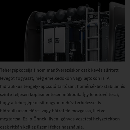
Tehergépkocsija finom manőverezéskor csak kevés sűrített
levegőt fogyaszt, még emelkedőkön vagy lejtőkön is. A
hidraulikus tengelykapcsoló tartósan, hőmérséklet-stabilan és
szinte teljesen kopásmentesen működik. Így lehetővé teszi,
hogy a tehergépkocsit nagyon nehéz terheléssel is
hidraulikusan előre- vagy hátrafelé mozgassa, illetve
megtartsa. Ez jó Önnek: ilyen igényes vezetési helyzetekben
csak ritkán kell az üzemi féket használnia.