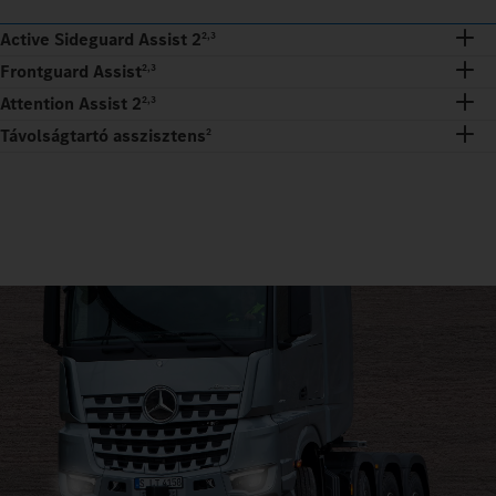
Active Sideguard Assist 2
2,3
Frontguard Assist
2,3
Attention Assist 2
2,3
Távolságtartó asszisztens
2