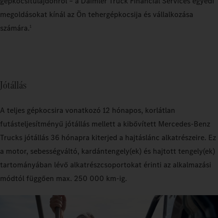
gépkocsitulajdonról – a Daimler Truck Financial Services egyedi
megoldásokat kínál az Ön tehergépkocsija és vállalkozása
számára.
1
Jótállás
A teljes gépkocsira vonatkozó 12 hónapos, korlátlan
futásteljesítményű jótállás mellett a kibővített Mercedes‑Benz
Trucks jótállás 36 hónapra kiterjed a hajtáslánc alkatrészeire. Ez
a motor, sebességváltó, kardántengely(ek) és hajtott tengely(ek)
tartományában lévő alkatrészcsoportokat érinti az alkalmazási
módtól függően max. 250 000 km-ig.