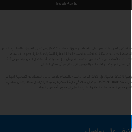
TruckParts
د تحتوي الصور والنصوص على ملحقات وتجهيزات خاصة لا تدخل في نطاق التجهيزات القياسية. الصور
لمعروضة هي مجرد أمثلة ولا تعكس بالضرورة الحالة الفعلية للمركبات الأصلية. قد يختلف مظهر
لشاحنات الأصلية عن هذه الصور. نحتفظ بالحق في إجراء تغييرات. قد تشتمل الصور والنصوص أيضًا
لى بعض الموديلات والخدمات والعروض التي لا تتوافر في بعض البلدان.
اعتبارنا شركة عالمية، فإن تكافؤ الفرص والتنوع والانفتاح والاحترام من المعتقدات الأساسية لدينا في
شركة Daimler Truck AG. ويتجلى ذلك في طريقة تفكيرنا وتصرفنا والتواصل معنا. بشكل أساسي،
شير جميع المصطلحات المختارة بطبيعة الحال إلى جميع الأجناس والهويات.
نبقى على تواصل.