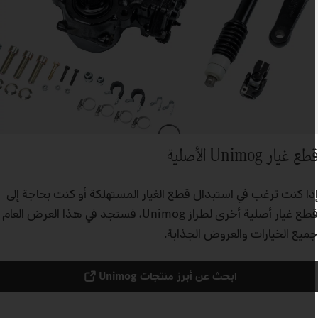
ع غيار Unimog الأصلية
ذا كنت ترغب في استبدال قطع الغيار المستهلكة أو كنت بحاجة إلى
قطع غيار أصلية أخرى لطراز Unimog، فستجد في هذا العرض العام
ميع الخيارات والعروض الجذابة.
ابحث عن أبرز منتجات Unimog