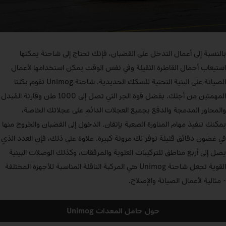
بالنسبة إلى أعمال التدخل على القضبان، فإنك تحتاج إلى شاحنة يمكنها
استيعاب أحمال القاطرة الثقيلة وفي نفس الوقت يمكن استخدامها لأعمال
الصيانة على البنية التحتية للسكك الحديدية. شاحنة Unimog تقوم بكلتا
المهمتين من أجلك. بفضل قوة الجر التي تصل إلى 1000 طن وقارنة المُبدل
والمحاور المدمجة والدفع بجميع العجلات الدائم على عجلاتك الخاصة،
يمكنك تنفيذ مهام المناورة الصعبة بإتقان. الدخول إلى القضبان والخروج منها
في غضون دقائق قليلة توفر لك مرونة كبيرة. علاوة على ذلك، فإن العدد الذي
يصل إلى أربع مناطق للتركيبات العلوية والمرفقات، وكذلك الوصلات البينية
القوية تجعل شاحنة Unimog هي المركبة الناقلة المناسبة للأجهزة المختلفة
- مثالية لأعمال الصيانة والإصلاح.
حول حامل المعدات Unimog