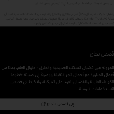
على بعض الموديلات والخدمات والعروض التي لا تتوافر في بعض البلدان.
باعتبارنا شركة عالمية، فإن تكافؤ الفرص والتنوع والانفتاح والاحترام من المعتقدات الأساسية لدينا في
شركة Daimler Truck AG. ويتجلى ذلك في طريقة تفكيرنا وتصرفنا والتواصل معنا. بشكل أساسي،
تشير جميع المصطلحات المختارة بطبيعة الحال إلى جميع الأجناس والهويات.
قصص نجاح
المرونة على قضبان السكك الحديدية والطرق - طوال العام. بدءًا من
أعمال المناورة مع أحمال الجر الثقيلة ووصولاً إلى صيانة خطوط
الكهرباء العلوية والقضبان. تعود على المركبة، وانخرط في قصص
الاستخدامات اليومية.
إلى قصص النجاح