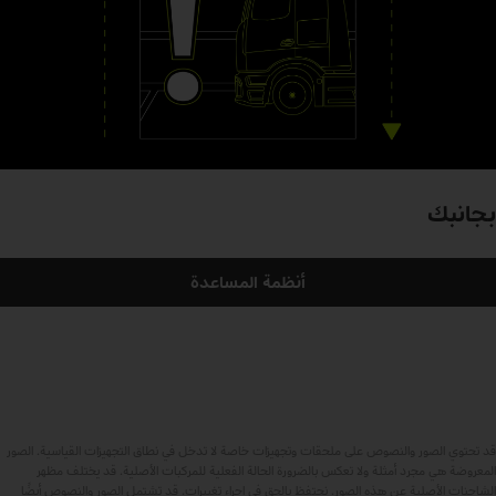
بجانبك
أنظمة المساعدة
قد تحتوي الصور والنصوص على ملحقات وتجهيزات خاصة لا تدخل في نطاق التجهيزات القياسية. الصور
المعروضة هي مجرد أمثلة ولا تعكس بالضرورة الحالة الفعلية للمركبات الأصلية. قد يختلف مظهر
الشاحنات الأصلية عن هذه الصور. نحتفظ بالحق في إجراء تغييرات. قد تشتمل الصور والنصوص أيضًا