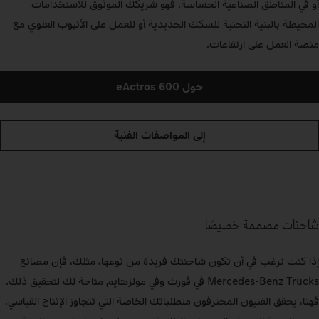
أو في المناطق الصناعية الحساسة. فهو شريكك الموثوق للاستخدامات
المحيطة بالبنية التحتية للسكك الحديدية أو للعمل على الأنبوب العلوي مع
منصة العمل على ارتفاعات.
حول eActros 600
إلى المواصفات الفنية
شاحنات مصممة خصيصًا
إذا كنت ترغب في أن تكون شاحنتك فريدة من نوعها، مثلك، فإن مصانع
Mercedes‑Benz Trucks في فورث وفي مولزهايم متاحة لك لتحقيق ذلك.
فهنا، يحقق الفنيون المحترفون متطلباتك الخاصة التي تتجاوز الإنتاج القياسي.