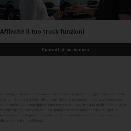
Affinché il tuo truck funzioni
Contratti di assistenza
Le immagini ed i testi possono contenere accessori o equipaggiamenti a richiesta
che non fanno parte degli allestimenti di serie. Le immagini riportate hanno solo
valore indicativo e non riproducono necessariamente le caratteristiche effettive dei
veicoli originali. L'aspetto di questi ultimi può discostarsi da tali immagini. Le
immagini ed i testi possono anche contenere modelli e servizi di assistenza non
disponibili nei singoli Paesi.