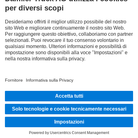
Fornitore | Partita Iva Daimler Truck Italia S.r.l.: 14789701001
Protezione Dati
Note legali
EU Data Act
Legge sui Servizi Digitali
Protezione Dati Assistenza stradale
Protezione dei dati veicoli di prova
Altre informative sulla privacy
Sistema whistleblowing
Condizioni di utilizzo
© 2026 Daimler Truck AG. Tutti i diritti riservati.