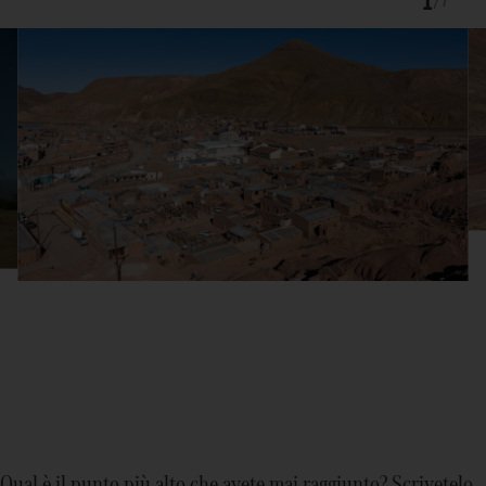
1
/
7
Qual è il punto più alto che avete mai raggiunto? Scrivetelo