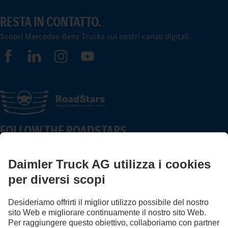
RESTA IN CONTATTO.
Scopri Mercedes-Benz Trucks sui nostri canali digitali.
FOLLOW THE ROADSTARS.
Scambia esperienze con altri camionisti.
Sali a bordo