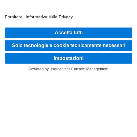
Sali a bordo
Fornitore | Partita Iva Daimler Truck Italia S.r.l.: 14789701001
Protezione Dati
Note legali
EU Data Act
Legge sui Servizi Digitali
Protezione Dati Assistenza stradale
Protezione dei dati veicoli di prova
Altre informative sulla privacy
Sistema whistleblowing