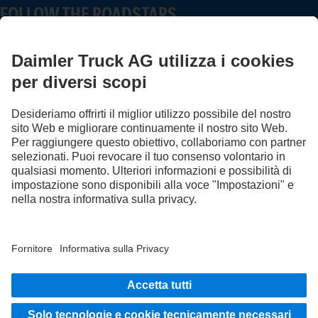
FOLLOW THE ROADSTARS.
Scambia esperienze con altri camionisti.
Sali a bordo
Fornitore | Partita Iva Daimler Truck Italia S.r.l.: 14789701001
Protezione Dati
Note legali
EU Data Act
Legge sui Servizi Digitali
Protezione Dati Assistenza stradale