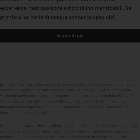
esperienza, vera passione e ricordi indimenticabili. Sei
pronto a far parte di questa comunità speciale?
Scopri di più
Le immagini ed i testi possono contenere accessori o equipaggiamenti a richiesta
che non fanno parte degli allestimenti di serie. Le immagini riportate hanno solo
valore indicativo e non riproducono necessariamente le caratteristiche effettive dei
veicoli originali. L'aspetto di questi ultimi può discostarsi da tali immagini. Le
immagini ed i testi possono anche contenere modelli e servizi di assistenza non
disponibili nei singoli Paesi.
In qualità di impresa attiva a livello internazionale, Daimler Truck AG considera le pari
opportunità, la diversità, l'apertura e il rispetto valori fondamentali. Lo dimostriamo
nel modo in cui pensiamo, agiamo e comunichiamo. In linea di principio, tutti i