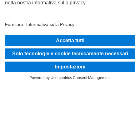
Scambia esperienze con altri camionisti.
Sali a bordo
Fornitore | Partita Iva Daimler Truck Italia S.r.l.: 14789701001
Protezione Dati
Note legali
EU Data Act
Legge sui Servizi Digitali
Protezione Dati Assistenza stradale
Protezione dei dati veicoli di prova