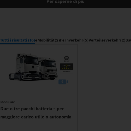
Per saperne di più
Tutti i risultati (16)
eMobilität
(2)
Fernverkehr
(5)
Verteilerverkehr
(2)
Ba
Modulare
Due o tre pacchi batteria – per
maggiore carico utile o autonomia