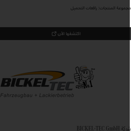
جموعة المنتجات: رافعات التحميل
اكتشفها الآن
ة BICKEL-TEC GmbH