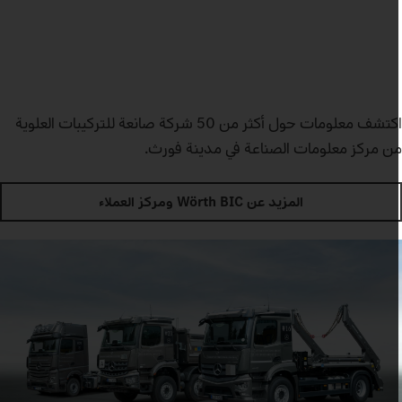
اكتشف معلومات حول أكثر من 50 شركة صانعة للتركيبات العلوية
ن مركز معلومات الصناعة في مدينة فورث.
المزيد عن Wörth BIC ومركز العملاء