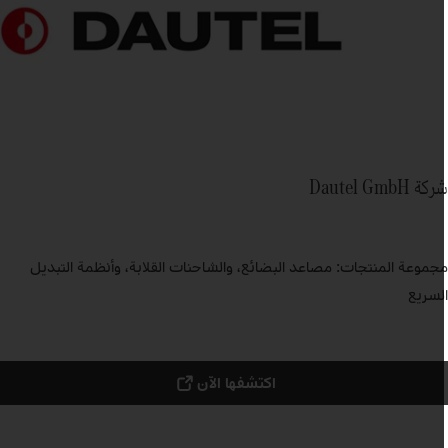
كة Dautel GmbH
جموعة المنتجات: مصاعد البضائع، والشاحنات القلابة، وأنظمة التبديل
لسريع
اكتشفها الآن