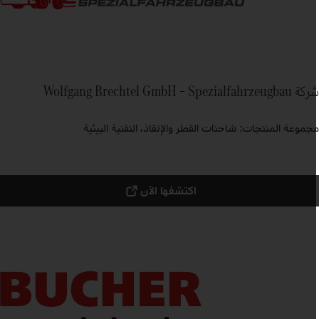
Wolfgang Brechtel GmbH – Spezialfahrzeugba
جموعة المنتجات: شاحنات القطر والإنقاذ، التقنية البيئية
اكتشفها الآن