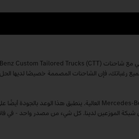
لبي جميع رغباتك، فإن الشاحنات المصممة خصيصًا لديها الح
تفي جميع المركبات التي عدلتها CTT بمعايير Mercedes‑Benz Trucks العالية. ينطبق هذا الوعد بالج
لال شبكة الموزعين لدينا. كل شيء من مصدر واحد - في فات