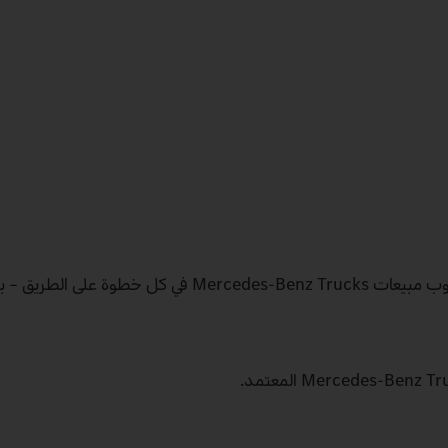
تحتاج الشاحنات الفردية إلى مشورة فردية – ونهج تعاوني. يرافقك مندوب مبيعات Mercedes‑Benz Trucks في ك