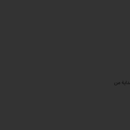
ل خطوة على الطريق – بداية من