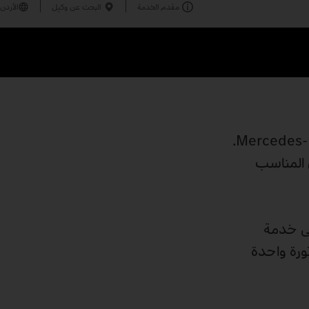
مقدم الخدمة
البحث عن وكيل
الأردن
مصممة خصيصًا ومتفردة: اعثر على حل مركبتك الشخصي مع شاحنات Mercedes‑Benz Custom Tailored Trucks (CTT).
ل المناسب
ودة أيضًا على خدمة
ورة واحدة