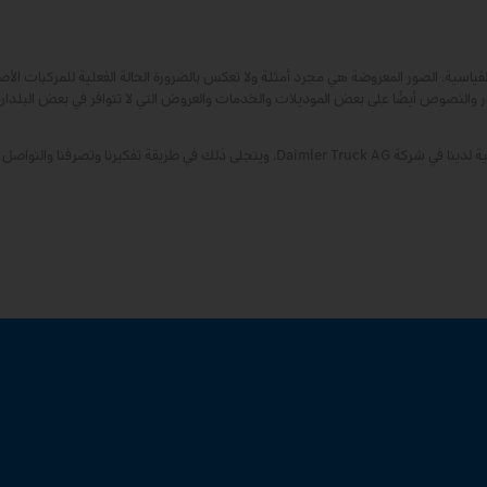
ية. الصور المعروضة هي مجرد أمثلة ولا تعكس بالضرورة الحالة الفعلية للمركبات الأص
 والنصوص أيضًا على بعض الموديلات والخدمات والعروض التي لا تتوافر في بعض البلدان
باعتبارنا شركة عالمية، فإن تكافؤ الفرص والتنوع والانفتاح والاحترام من المعتقدات الأساسية لدينا في شركة Daimler Truck AG. ويتجلى ذلك